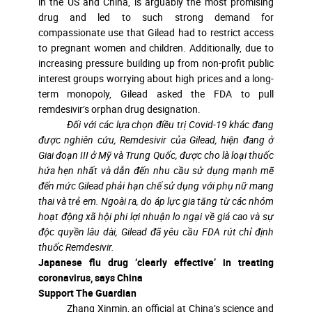
in the US and China, is arguably the most promising
drug and led to such strong demand for
compassionate use that Gilead had to restrict access
to pregnant women and children. Additionally, due to
increasing pressure building up from non-profit public
interest groups worrying about high prices and a long-
term monopoly, Gilead asked the FDA to pull
remdesivir’s orphan drug designation.
Đối với các lựa chọn điều trị Covid-19 khác đang
được nghiên cứu, Remdesivir của Gilead, hiện đang ở
Giai đoạn III ở Mỹ và Trung Quốc, được cho là loại thuốc
hứa hẹn nhất và dẫn đến nhu cầu sử dụng mạnh mẽ
đến mức Gilead phải hạn chế sử dụng với phụ nữ mang
thai và trẻ em. Ngoài ra, do áp lực gia tăng từ các nhóm
hoạt động xã hội phi lợi nhuận lo ngại về giá cao và sự
độc quyền lâu dài, Gilead đã yêu cầu FDA rút chỉ định
thuốc Remdesivir.
Japanese flu drug ‘clearly effective’ in treating
coronavirus, says China
Support The Guardian
Zhang Xinmin, an official at China’s science and