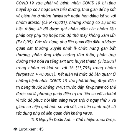
COVID-19 vừa phải và bệnh nhân COVID-19 bị tăng
huyết áp có / hoặc kèm tiểu đường, thời gian để hạ sốt
và giảm ho ở nhóm favipiravir ngắn hơn đáng kể so với
nhóm arbidol (cả P <0,001), nhưng không có sự khác
biệt thống kê đã được ghi nhận giữa các nhóm liệu
pháp oxy phụ trợ hoặc tốc độ thở máy không xâm lấn
(P> 0,05). Các tác dụng phụ liên quan đến điều trị được
quan sát thường xuyên nhất là chức năng gan bất
thường, phản ứng triệu chứng tâm thần, phản ứng
đường tiêu hóa và tăng axit uric huyết thanh (3 [2,50%]
trong nhóm arbidol so với 16 [13,79%] trong nhóm
favipiravir, P <0,0001). Kết luận và mức độ liên quan: Ở
những bệnh nhân COVID-19 vừa phải không được điều
trị bằng thuốc kháng vi-rút trước đây, favipiravir có thể
được coi là phương pháp điều trị ưu tiên so với arbidol
vì tốc độ phục hồi lâm sàng vượt trội ở ngày thứ 7 và
giảm có hiệu quả hơn so với sốt, ho bên cạnh một số
tác dụng phụ có liên quan đến kháng virus.
ThS Nguyễn Doãn Anh – Chủ nhiệm khoa Dược
👁 Lượt xem:
45