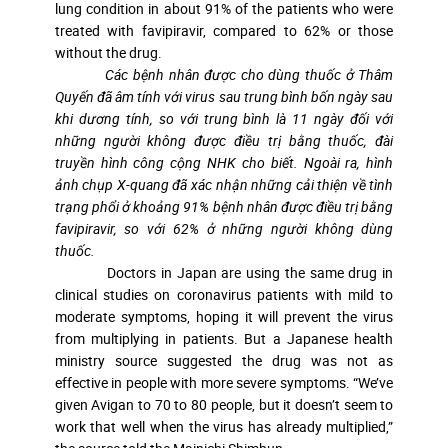
lung condition in about 91% of the patients who were
treated with favipiravir, compared to 62% or those
without the drug.
Các bệnh nhân được cho dùng thuốc ở Thâm
Quyến đã âm tính với virus sau trung bình bốn ngày sau
khi dương tính, so với trung bình là 11 ngày đối với
những người không được điều trị bằng thuốc, đài
truyền hình công cộng NHK cho biết. Ngoài ra, hình
ảnh chụp X-quang đã xác nhận những cải thiện về tình
trạng phổi ở khoảng 91% bệnh nhân được điều trị bằng
favipiravir, so với 62% ở những người không dùng
thuốc.
Doctors in
Japan
are using the same drug in
clinical studies on coronavirus patients with mild to
moderate symptoms, hoping it will prevent the virus
from multiplying in patients. But a Japanese health
ministry source suggested the drug was not as
effective in people with more severe symptoms. “We’ve
given Avigan to 70 to 80 people, but it doesn’t seem to
work that well when the virus has already multiplied,”