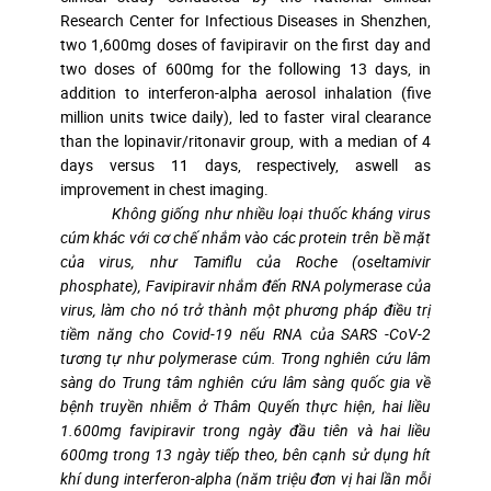
Research Center for Infectious Diseases in Shenzhen,
two 1,600mg doses of favipiravir on the first day and
two doses of 600mg for the following 13 days, in
addition to interferon-alpha aerosol inhalation (five
million units twice daily), led to faster viral clearance
than the lopinavir/ritonavir group, with a median of 4
days versus 11 days, respectively, aswell as
improvement in chest imaging.
Không giống như nhiều loại thuốc kháng virus
cúm khác với cơ chế nhắm vào các protein trên bề mặt
của virus, như Tamiflu của Roche (oseltamivir
phosphate), Favipiravir nhắm đến RNA polymerase của
virus, làm cho nó trở thành một phương pháp điều trị
tiềm năng cho Covid-19 nếu RNA của SARS -CoV-2
tương tự như polymerase cúm. Trong nghiên cứu lâm
sàng do Trung tâm nghiên cứu lâm sàng quốc gia về
bệnh truyền nhiễm ở Thâm Quyến thực hiện, hai liều
1.600mg favipiravir trong ngày đầu tiên và hai liều
600mg trong 13 ngày tiếp theo, bên cạnh sử dụng hít
khí dung interferon-alpha (năm triệu đơn vị hai lần mỗi