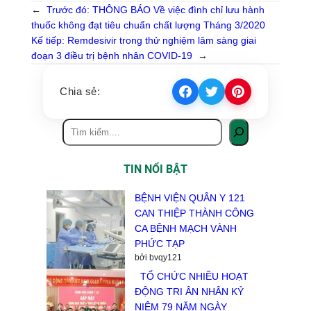
←
Trước đó:
THÔNG BÁO Về việc đình chỉ lưu hành
thuốc không đạt tiêu chuẩn chất lượng Tháng 3/2020
Kế tiếp:
Remdesivir trong thử nghiệm lâm sàng giai
đoạn 3 điều trị bệnh nhân COVID-19
→
Chia sẻ:
TIN NỔI BẬT
BỆNH VIỆN QUÂN Y 121
CAN THIỆP THÀNH CÔNG
CA BỆNH MẠCH VÀNH
PHỨC TẠP
bởi bvqy121
TỔ CHỨC NHIỀU HOẠT
ĐỘNG TRI ÂN NHÂN KỶ
NIỆM 79 NĂM NGÀY