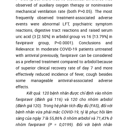
observed of auxiliary oxygen therapy or noninvasive
mechanical ventilation rate (both P>0.05). The most
frequently observed treatment-associated adverse
events were abnormal LFT, psychiatric symptom
reactions, digestive tract reactions and raised serum
uric acid (3 [2.50%] in arbidol group vs 16 [13.79%] in
favipiravir group, P<0.0001). Conclusions and
Relevance: In moderate COVID-19 patients untreated
with antiviral previously, favipiravir can be considered
as a preferred treatment compared to arbidol because
of superior clinical recovery rate of day 7 and more
effectively reduced incidence of fever, cough besides
some manageable antiviral-associated adverse
effects.
Kết quả: 120 bệnh nhân được chỉ định vào nhóm
favipiravir (đánh giá 116) và 120 cho nhóm arbidol
(đánh giá 120). Trong hệ phân tích đầy đủ (FAS), đối với
bệnh nhân vừa phải mắc COVID-19, tỷ lệ phục hồi lâm
sàng của ngày 7 là 55,86% ở nhóm arbidol và 71,43% ở
nhóm favipiravir (P = 0,0199). Đối với bệnh nhân