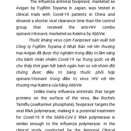
The influenza antiviral favipiravir, marketed as
Avigan by Fujifilm Toyama in Japan, was tested in
clinical trials with Covid-19 patients in China and
showed a shorter viral clearance time than the control
group that received the anti-HIV combo
opinavir/ritonavir, marketed as Kaletra by AbbVie.
Thuốc kháng virus cúm Favipiravir sản xuất bởi
Công ty Fujifilm Toyama ở Nhật Bản với tên thương
mại Avigan đã được thử nghiệm trong điều trị lâm sàng
cho bệnh nhân nhiễm Covid-19 tại Trung quốc và đã
cho thấy thời gian hết bệnh ngắn hơn so với nhóm đối
chứng được điều trị bằng thuốc phối hợp
opinavir/ritonavir trong điều trị virus HIV với tên
thương mại Kaletra của hãng AbbVie.
Unlike many influenza antivirals that target
proteins on the surface of the virus, like Roche’s
Tamiflu (oseltamivir phosphate), favipiravir targets the
viral RNA polymerase, making it a potential treatment
for Covid-19 if the SARS-CoV-2 RNA polymerase is
similar enough to the influenza polymerase. In the
clinical study conducted by the National Clinical