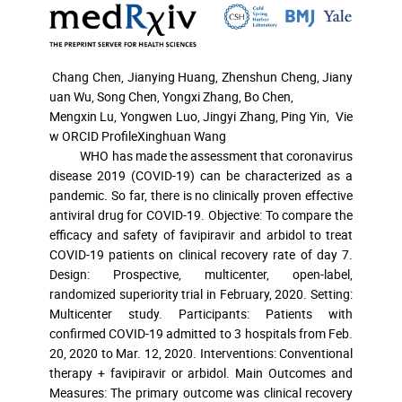
Chang Chen, Jianying Huang, Zhenshun Cheng, Jiany
uan Wu, Song Chen, Yongxi Zhang, Bo Chen,
Mengxin Lu, Yongwen Luo, Jingyi Zhang, Ping Yin,
Vie
w ORCID Profile
Xinghuan Wang
WHO has made the assessment that coronavirus
disease 2019 (COVID-19) can be characterized as a
pandemic. So far, there is no clinically proven effective
antiviral drug for COVID-19. Objective: To compare the
efficacy and safety of favipiravir and arbidol to treat
COVID-19 patients on clinical recovery rate of day 7.
Design: Prospective, multicenter, open-label,
randomized superiority trial in February, 2020. Setting:
Multicenter study. Participants: Patients with
confirmed COVID-19 admitted to 3 hospitals from Feb.
20, 2020 to Mar. 12, 2020. Interventions: Conventional
therapy + favipiravir or arbidol. Main Outcomes and
Measures: The primary outcome was clinical recovery