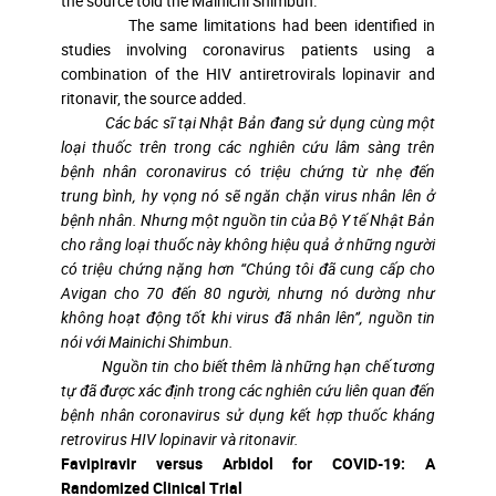
the source told the Mainichi Shimbun.
The same limitations had been identified in
studies involving coronavirus patients using a
combination of the HIV antiretrovirals lopinavir and
ritonavir, the source added.
Các bác sĩ tại Nhật Bản đang sử dụng cùng một
loại thuốc trên trong các nghiên cứu lâm sàng trên
bệnh nhân coronavirus có triệu chứng từ nhẹ đến
trung bình, hy vọng nó sẽ ngăn chặn virus nhân lên ở
bệnh nhân. Nhưng một nguồn tin của Bộ Y tế Nhật Bản
cho rằng loại thuốc này không hiệu quả ở những người
có triệu chứng nặng hơn “Chúng tôi đã cung cấp cho
Avigan cho 70 đến 80 người, nhưng nó dường như
không hoạt động tốt khi virus đã nhân lên”, nguồn tin
nói với Mainichi Shimbun.
Nguồn tin cho biết thêm là những hạn chế tương
tự đã được xác định trong các nghiên cứu liên quan đến
bệnh nhân coronavirus sử dụng kết hợp thuốc kháng
retrovirus HIV lopinavir và ritonavir.
Favipiravir versus Arbidol for COVID-19: A
Randomized Clinical Trial