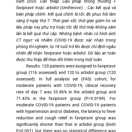
năm 2020. Can thiệp: Liệu pháp thông thường +
favipiravir hoặc arbidol (Umifenovir) . Các kết quả và
biện pháp chính: Kết quả chính là tốc độ phục hồi lâm
sàng ở ngày thứ 7. Thời gian sốt, thời gian giảm ho và
liệu pháp oxy phụ trợ hoặc tốc độ thở máy không xâm
lấn là kết quả thứ cấp. Những bệnh nhân có hình ảnh
CT ngực và nhiễm COVID-19 được xác nhận trong
phòng thí nghiệm, từ 18 tuổi trở lên được chỉ định ngẫu
nhiên để nhận favipiravir hoặc arbidol. Dữ liệu an toàn
được thu thập để theo dõi thêm trong một tuần.
Results: 120 patients were assigned to favipiravir
group (116 assessed) and 120 to arbidol group (120
assessed). In full analysis set (FAS) cohort, for
moderate patients with COVID-19, clinical recovery
rate of day 7 was 55.86% in the arbidol group and
71.43% in the favipiravir group (P=0.0199). For
moderate COVID-19 patients and COVID-19 patients
with hypertension and/or diabetes, the latency to fever
reduction and cough relief in favipiravir group was
significantly shorter than that in arbidol group (both
P<0.001), but there was no statistical difference was