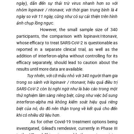
ngày), dẫn đến sự thải trừ virus nhanh hơn so với
nhóm lopinavir / ritonavir, với thời gian trung bình là 4
ngày so với 11 ngày, cũng như có sự cải thiện trên hình
ảnh chụp lồng ngực.
However, the small sample size of 340
participants, the comparison with lopinavir/ritonavir,
whose efficacy to treat SARS-CoV-2 is questionable as
reported in a separate clinical trial, as well as the
addition of interferon-alpha without controlling for its
efficacy separately, should lead to caution about the
results until more data are available.
Tuy nhiên, với cỡ mẫu nhỏ với 340 người tham gia
trong so sánh với lopinavir / ritonavir, hiệu quả điều trị
SARS-CoV-2 còn bị nghi ngờ như là báo cáo trong một
thử nghiệm lâm sàng riêng biệt, cũng như việc bổ sung
interferon-alpha mà không kiểm soát hiệu quả riêng
biệt của nó, do đó nên thận trọng về kết quả cho đến
khi có nhiều dữ liệu hơn.
As for other Covid-19 treatment options being
investigated, Gilead’s remdesivir, currently in Phase III