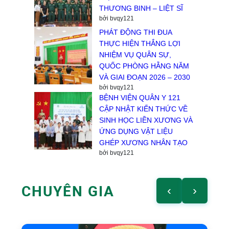
THƯƠNG BINH – LIỆT SĨ
bởi bvqy121
PHÁT ĐỘNG THI ĐUA
THỰC HIỆN THẮNG LỢI
NHIỆM VỤ QUÂN SỰ,
QUỐC PHÒNG HẰNG NĂM
VÀ GIAI ĐOẠN 2026 – 2030
bởi bvqy121
BỆNH VIỆN QUÂN Y 121
CẬP NHẬT KIẾN THỨC VỀ
SINH HỌC LIỀN XƯƠNG VÀ
ỨNG DỤNG VẬT LIỆU
GHÉP XƯƠNG NHÂN TẠO
bởi bvqy121
CHUYÊN GIA
‹
›