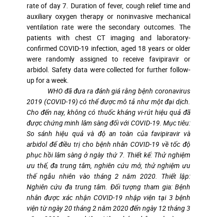
rate of day 7. Duration of fever, cough relief time and
auxiliary oxygen therapy or noninvasive mechanical
ventilation rate were the secondary outcomes. The
patients with chest CT imaging and laboratory-
confirmed COVID-19 infection, aged 18 years or older
were randomly assigned to receive favipiravir or
arbidol. Safety data were collected for further follow-
up for a week.
WHO đã đưa ra đánh giá rằng bệnh coronavirus
2019 (COVID-19) có thể được mô tả như một đại dịch.
Cho đến nay, không có thuốc kháng vi-rút hiệu quả đã
được chứng minh lâm sàng đối với COVID-19. Mục tiêu:
So sánh hiệu quả và độ an toàn của favipiravir và
arbidol để điều trị cho bệnh nhân COVID-19 về tốc độ
phục hồi lâm sàng ở ngày thứ 7. Thiết kế: Thử nghiệm
ưu thế, đa trung tâm, nghiên cứu mở, thử nghiệm ưu
thế ngẫu nhiên vào tháng 2 năm 2020. Thiết lập:
Nghiên cứu đa trung tâm. Đối tượng tham gia: Bệnh
nhân được xác nhận COVID-19 nhập viện tại 3 bệnh
viện từ ngày 20 tháng 2 năm 2020 đến ngày 12 tháng 3