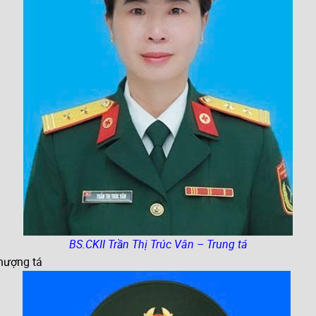
BS.CKII Trần Thị Trúc Vân – Trung tá
hượng tá