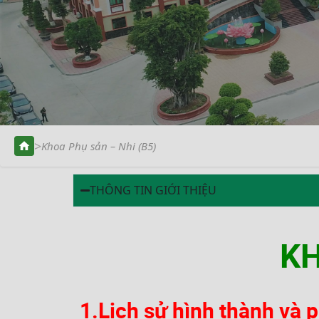
>
Khoa Phụ sản – Nhi (B5)
THÔNG TIN GIỚI THIỆU
KH
1.
Lịch sử hình thành và p