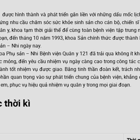
ược hình thành và phát triển gắn liền với những dấu mốc lị
ứng nhu cầu chăm sóc sức khỏe sinh sản cho cán bộ, chiến s
n y, khoa tạm thời giải thể để cùng toàn bệnh viện tập trung 
oạn, đến tháng 10 năm 1993, khoa Sản chính thức được thành lậ
sản – Nhi ngày nay.
oa Phụ sản – Nhi Bệnh viện Quân y 121 đã trải qua không ít khó
 lực mỏng, đến yêu cầu nhiệm vụ ngày càng cao trong công tác
ành tốt nhiệm vụ được giao. Bằng tinh thần đoàn kết, trách n
n quan trọng vào sự phát triển chung của bệnh viện, khẳng đị
 em, phục vụ hiệu quả nhiệm vụ quân y trong mọi giai đoạn.
 thời kì
Thời g