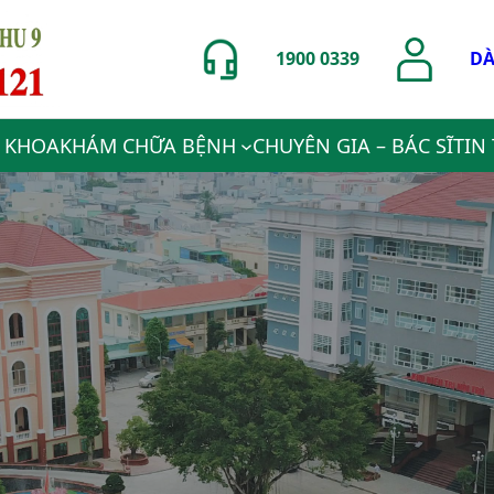
1900 0339
DÀ
 KHOA
KHÁM CHỮA BỆNH
CHUYÊN GIA – BÁC SĨ
TIN