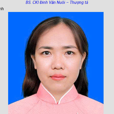
BS. CKI Đinh Văn Nuôi – Thượng tá
nh