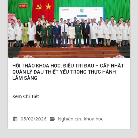
HỘI THẢO KHOA HỌC: ĐIỀU TRỊ ĐAU – CẬP NHẬT
QUẢN LÝ ĐAU THIẾT YẾU TRONG THỰC HÀNH
LÂM SÀNG
Xem Chi Tiết
05/02/2026
Nghiên cứu khoa học