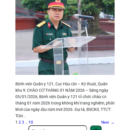
Bệnh viện Quân y 121, Cục Hậu cần – Kỹ thuật, Quân
khu 9: CHÀO CỜ THÁNG 01 NĂM 2026 – Sáng ngày
05/01/2026, Bệnh viện Quân y 121 tổ chức chào cờ
tháng 01 năm 2026 trong không khí trang nghiêm, phấn
khởi của ngày đầu năm mới 2026. Đại tá, BSCKII, TTƯT
Trần…
1
2
3
…
10
Next
→
T