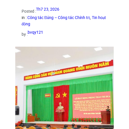
Th7 23, 2026
Posted :
in :
Công tác Đảng – Công tác Chính trị
, 
Tin hoạt
động
bvqy121
by :