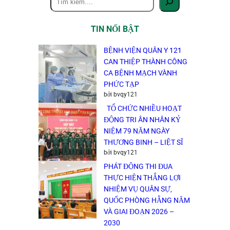
ì
m
TIN NỔI BẬT
k
i
BỆNH VIỆN QUÂN Y 121
ế
CAN THIỆP THÀNH CÔNG
m
CA BỆNH MẠCH VÀNH
PHỨC TẠP
bởi bvqy121
TỔ CHỨC NHIỀU HOẠT
ĐỘNG TRI ÂN NHÂN KỶ
NIỆM 79 NĂM NGÀY
THƯƠNG BINH – LIỆT SĨ
bởi bvqy121
PHÁT ĐỘNG THI ĐUA
THỰC HIỆN THẮNG LỢI
NHIỆM VỤ QUÂN SỰ,
QUỐC PHÒNG HẰNG NĂM
VÀ GIAI ĐOẠN 2026 –
2030