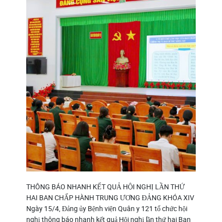
THÔNG BÁO NHANH KẾT QUẢ HỘI NGHỊ LẦN THỨ
HAI BAN CHẤP HÀNH TRUNG ƯƠNG ĐẢNG KHÓA XIV
Ngày 15/4, Đảng ủy Bệnh viện Quân y 121 tổ chức hội
nghị thông báo nhanh kết quả Hội nghị lần thứ hai Ban