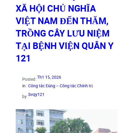
XÃ HỘI CHỦ NGHĨA
VIỆT NAM ĐẾN THĂM,
TRỒNG CÂY LƯU NIỆM
TẠI BỆNH VIỆN QUÂN Y
121
Th1 15, 2026
Posted :
in :
Công tác Đảng – Công tác Chính trị
bvqy121
by :