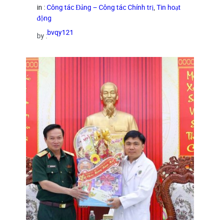
in :
Công tác Đảng – Công tác Chính trị
, 
Tin hoạt
động
bvqy121
by :