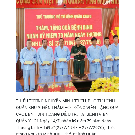
THIẾU TƯỚNG NGUYỄN MINH TRIỀU, PHÓ TƯ LỆNH
QUÂN KHU 9 ĐẾN THĂM HỎI, ĐỘNG VIÊN, TẶNG QUÀ
CÁC BỆNH BINH ĐANG ĐIỀU TRỊ TẠI BỆNH VIỆN
QUÂN Y 121 Ngày 14/7, nhân kỷ niệm 79 năm Ngày
Thương binh – Liệt sĩ (27/7/1947 – 27/7/2026), Thiếu
tướng Nguyễn Minh Triều, Phó Tư lệnh Quân…