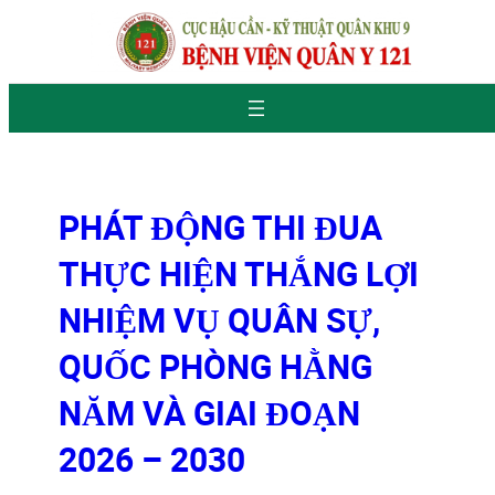
Chuyển
đến
phần
nội
PHÁT ĐỘNG THI ĐUA
dung
THỰC HIỆN THẮNG LỢI
NHIỆM VỤ QUÂN SỰ,
QUỐC PHÒNG HẰNG
NĂM VÀ GIAI ĐOẠN
2026 – 2030