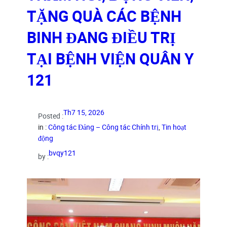
TẶNG QUÀ CÁC BỆNH
BINH ĐANG ĐIỀU TRỊ
TẠI BỆNH VIỆN QUÂN Y
121
Th7 15, 2026
Posted :
in :
Công tác Đảng – Công tác Chính trị
, 
Tin hoạt
động
bvqy121
by :