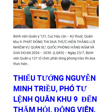
Bệnh viện Quân y 121, Cục Hậu cần – Kỹ thuật, Quân
khu 9: PHÁT ĐỘNG THI ĐUA THỰC HIỆN THẮNG LỢI
NHIỆM VỤ QUÂN SỰ, QUỐC PHÒNG HẰNG NĂM VÀ
GIAI ĐOẠN 2026 – 2030 (LQK9) – Ngày 23/7, Bệnh
viện Quân y 121 tổ chức phát động phong trào thi đua
thực hiện…
THIẾU TƯỚNG NGUYỄN
MINH TRIỀU, PHÓ TƯ
LỆNH QUÂN KHU 9 ĐẾN
THĂM HỎI, ĐỘNG VIÊN,