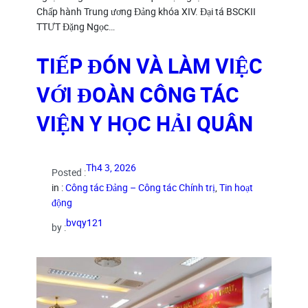
Chấp hành Trung ương Đảng khóa XIV. Đại tá BSCKII
TTƯT Đặng Ngọc…
TIẾP ĐÓN VÀ LÀM VIỆC
VỚI ĐOÀN CÔNG TÁC
VIỆN Y HỌC HẢI QUÂN
Th4 3, 2026
Posted :
in :
Công tác Đảng – Công tác Chính trị
, 
Tin hoạt
động
bvqy121
by :