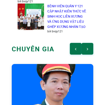
bởi bvqy121
BỆNH VIỆN QUÂN Y 121
CẬP NHẬT KIẾN THỨC VỀ
SINH HỌC LIỀN XƯƠNG
VÀ ỨNG DỤNG VẬT LIỆU
GHÉP XƯƠNG NHÂN TẠO
bởi bvqy121
CHUYÊN GIA
‹
›