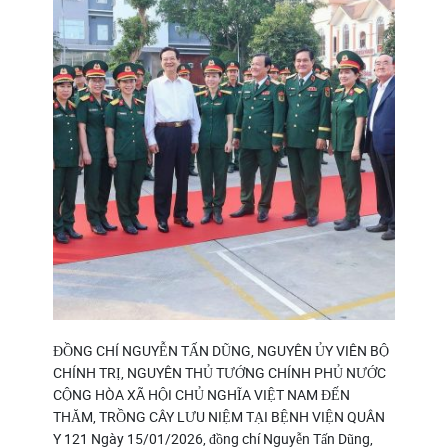
ĐỒNG CHÍ NGUYỄN TẤN DŨNG, NGUYÊN ỦY VIÊN BỘ
CHÍNH TRỊ, NGUYÊN THỦ TƯỚNG CHÍNH PHỦ NƯỚC
CỘNG HÒA XÃ HỘI CHỦ NGHĨA VIỆT NAM ĐẾN
THĂM, TRỒNG CÂY LƯU NIỆM TẠI BỆNH VIỆN QUÂN
Y 121 Ngày 15/01/2026, đồng chí Nguyễn Tấn Dũng,