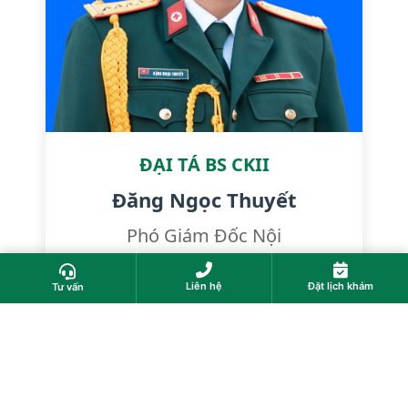
ĐẠI TÁ BS CKII
Đăng Ngọc Thuyết
Phó Giám Đốc Nội
Liên hệ
Đặt lịch khám
Tư vấn
TAG NỔI BẬT
A1
(1)
A3
(1)
A4
(1)
A5
(1)
A6
(1)