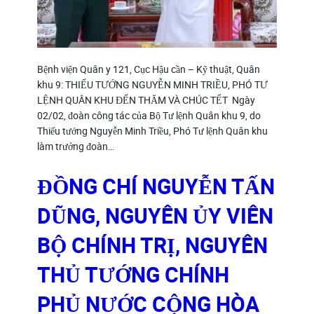
Bệnh viện Quân y 121, Cục Hậu cần – Kỹ thuật, Quân
khu 9: THIẾU TƯỚNG NGUYỄN MINH TRIỀU, PHÓ TƯ
LỆNH QUÂN KHU ĐẾN THĂM VÀ CHÚC TẾT Ngày
02/02, đoàn công tác của Bộ Tư lệnh Quân khu 9, do
Thiếu tướng Nguyễn Minh Triều, Phó Tư lệnh Quân khu
làm trưởng đoàn…
ĐỒNG CHÍ NGUYỄN TẤN
DŨNG, NGUYÊN ỦY VIÊN
BỘ CHÍNH TRỊ, NGUYÊN
THỦ TƯỚNG CHÍNH
PHỦ NƯỚC CỘNG HÒA