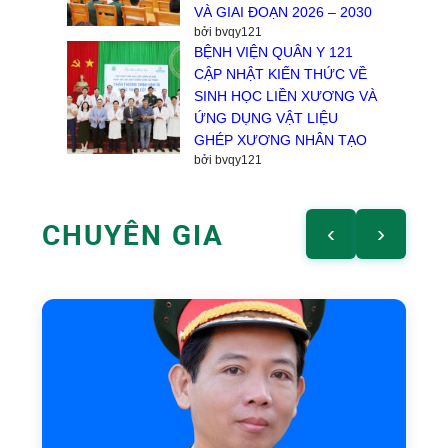
VÀ GIAI ĐOẠN 2026 – 2030
bởi bvqy121
BỆNH VIỆN QUÂN Y 121
CẬP NHẬT KIẾN THỨC VỀ
SINH HỌC LIỀN XƯƠNG VÀ
ỨNG DỤNG VẬT LIỆU
GHÉP XƯƠNG NHÂN TẠO
bởi bvqy121
CHUYÊN GIA
‹
›