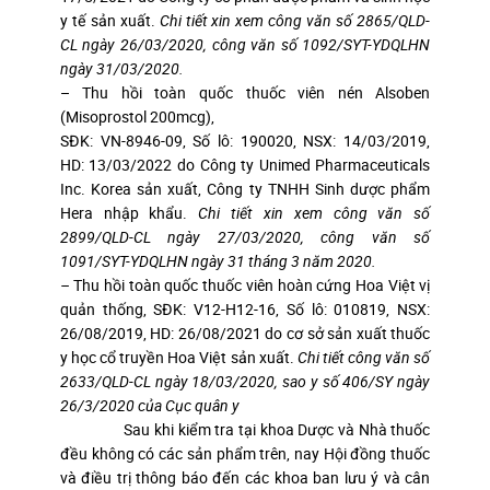
y tế sản xuất.
Chi tiết xin xem công văn số 2865/QLD-
CL ngày 26/03/2020, công văn số 1092/SYT-YDQLHN
ngày 31/03/2020.
– Thu hồi toàn quốc thuốc viên nén Alsoben
(Misoprostol 200mcg),
SĐK: VN-8946-09, Số lô: 190020, NSX: 14/03/2019,
HD: 13/03/2022 do Công ty Unimed Pharmaceuticals
Inc. Korea sản xuất, Công ty TNHH Sinh dược phẩm
Hera nhập khẩu.
Chi tiết xin xem công văn số
2899/QLD-CL ngày 27/03/2020, công văn số
1091/SYT-YDQLHN ngày 31 tháng 3 năm 2020.
–
Thu hồi toàn quốc thuốc viên hoàn cứng Hoa Việt vị
quản thống, SĐK: V12-H12-16, Số lô: 010819, NSX:
26/08/2019, HD: 26/08/2021 do cơ sở sản xuất thuốc
y học cổ truyền Hoa Việt sản xuất.
Chi tiết công văn số
2633/QLD-CL ngày 18/03/2020, sao y số 406/SY ngày
26/3/2020 của Cục quân y
Sau khi kiểm tra tại khoa Dược và Nhà thuốc
đều không có các sản phẩm trên, nay Hội đồng thuốc
và điều trị thông báo đến các khoa ban lưu ý và cân