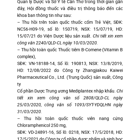
Quản lý Dược và Sở Y tế Cần Thơ trong thời gian gần
đây, Hội đồng thuốc và điều trị thông báo đến các
khoa ban thông tin như sau:
– Thu hồi trên toàn quốc thuốc cốm Trẻ Việt, SĐK:
NC56-H09-19, số lô: 150719, NSX: 15/07/19, HD:
15/07/21 do Viện Dược liệu sản xuất.
Chi tiết xin xem
công văn 2240/QLD-CL ngày 10/03/2020.
– Thu hồi toàn quốc Thuốc tiêm B-Comene (Vitamin B
complex),
SĐK: VN-18188-14, Số lô: 190813, NSX: 13/8/2019,
HD: 12/08/2022 do Công ty Zhangjiakou Kaiwei
Pharmaceutical Co., Ltd. (Trung Quốc) sản xuất, Công
ty
Cổ phần Dược Trung ương Mediplantex nhập khẩu.
Chi
tiết xin xem công văn số 2808/QLD-CL ngày
25/03/2020, công văn số 1093/SYT-YDQLHN ngày
31/03/2020.
– Thu hồi toàn quốc thuốc viên nang cứng
Chloramphenicol 250 mg,
SĐK: VD-24891-16, Số lô: 0218, NSX: 17/5/2018, HD:
17/5/2021 do Công ty cổ phần dược phẩm và sinh học