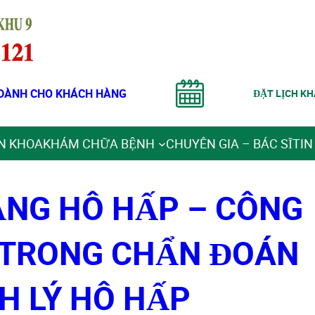
DÀNH CHO KHÁCH HÀNG
ĐẶT LỊCH K
N KHOA
KHÁM CHỮA BỆNH
CHUYÊN GIA – BÁC SĨ
TIN
NG HÔ HẤP – CÔNG
 TRONG CHẨN ĐOÁN
H LÝ HÔ HẤP