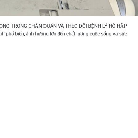
ỌNG TRONG CHẨN ĐOÁN VÀ THEO DÕI BỆNH LÝ HÔ HẤP
h phổ biến, ảnh hưởng lớn đến chất lượng cuộc sống và sức