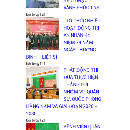
BỆNH MẠCH
VÀNH PHỨC TẠP
bởi bvqy121
TỔ CHỨC NHIỀU
HOẠT ĐỘNG TRI
ÂN NHÂN KỶ
NIỆM 79 NĂM
NGÀY THƯƠNG
BINH – LIỆT SĨ
bởi bvqy121
PHÁT ĐỘNG THI
ĐUA THỰC HIỆN
THẮNG LỢI
NHIỆM VỤ QUÂN
SỰ, QUỐC PHÒNG
HẰNG NĂM VÀ GIAI ĐOẠN 2026 –
2030
bởi bvqy121
BỆNH VIỆN QUÂN