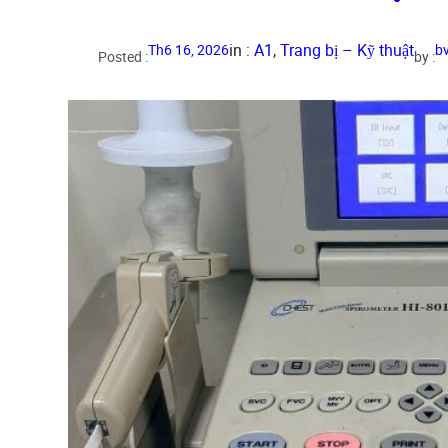
in :
A1
, 
Trang bị – Kỹ thuật
Th6 16, 2026
b
Posted :
by :