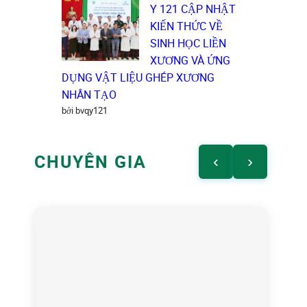
Y 121 CẬP NHẬT
KIẾN THỨC VỀ
SINH HỌC LIỀN
XƯƠNG VÀ ỨNG
DỤNG VẬT LIỆU GHÉP XƯƠNG
NHÂN TẠO
bởi bvqy121
CHUYÊN GIA
‹
›