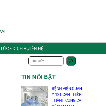
HÁM
 TỨC
DỊCH VỤ
lIÊN HỆ
T
ì
m
TIN NỔI BẬT
k
i
ế
BỆNH VIỆN QUÂN
m
Y 121 CAN THIỆP
THÀNH CÔNG CA