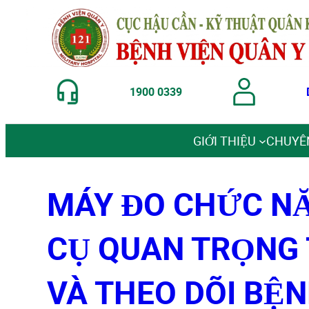
1900 0339
Chuyển
đến
GIỚI THIỆU
CHUYÊ
phần
nội
dung
MÁY ĐO CHỨC NĂ
CỤ QUAN TRỌNG
VÀ THEO DÕI BỆN