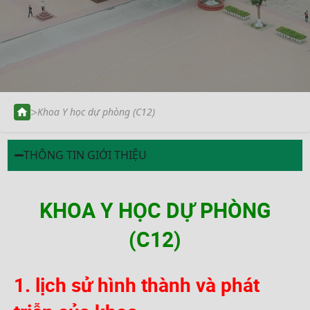
>
Khoa Y học dự phòng (C12)
THÔNG TIN GIỚI THIỆU
KHOA Y HỌC DỰ PHÒNG
(C12)
1. lịch sử hình thành và phát