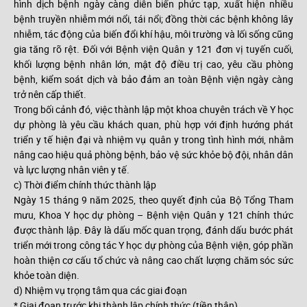
hình dịch bệnh ngày càng diễn biến phức tạp, xuất hiện nhiều
bệnh truyền nhiễm mới nổi, tái nổi; đồng thời các bệnh không lây
nhiễm, tác động của biến đổi khí hậu, môi trường và lối sống cũng
gia tăng rõ rệt. Đối với Bệnh viện Quân y 121 đơn vị tuyến cuối,
khối lượng bệnh nhân lớn, mật độ điều trị cao, yêu cầu phòng
bệnh, kiểm soát dịch và bảo đảm an toàn Bệnh viện ngày càng
trở nên cấp thiết.
Trong bối cảnh đó, việc thành lập một khoa chuyên trách về Y học
dự phòng là yêu cầu khách quan, phù hợp với định hướng phát
triển y tế hiện đại và nhiệm vụ quân y trong tình hình mới, nhằm
nâng cao hiệu quả phòng bệnh, bảo vệ sức khỏe bộ đội, nhân dân
và lực lượng nhân viên y tế.
c) Thời điểm chính thức thành lập
Ngày 15 tháng 9 năm 2025, theo quyết định của Bộ Tổng Tham
mưu, Khoa Y học dự phòng – Bệnh viện Quân y 121 chính thức
được thành lập. Đây là dấu mốc quan trọng, đánh dấu bước phát
triển mới trong công tác Y học dự phòng của Bệnh viện, góp phần
hoàn thiện cơ cấu tổ chức và nâng cao chất lượng chăm sóc sức
khỏe toàn diện.
d) Nhiệm vụ trọng tâm qua các giai đoạn
* Giai đoạn trước khi thành lập chính thức (tiền thân)