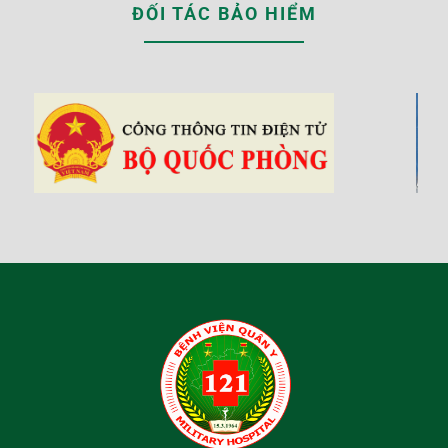
ĐỐI TÁC BẢO HIỂM
‹
›