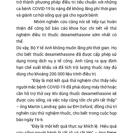
trở thành phương pháp điều trị tiêu chuẩn với những
ca bệnh COVID-19 bị nặng để không lãng phí thời gian
và giành cơ hội sống quý giá cho người bệnh.
Nhóm nghiên cứu cũng nói sẽ tiếp tục hoàn
thiện để công bố báo cáo khoa học chi tiết về thử
nghiệm điều trị thuốc dexamethasone sớm nhất có
thể.
Dù vậy, Bộ Y tế Anh không muốn lãng phí thời gian. Họ
cho biết thuốc dexamethasone đã được cấp phép sử
dụng trong dịch vụ y tế công. Anh cũng ra quy định
hạn chế xuất khẩu và đã tích trữ lượng thuốc này đủ
dùng cho khoảng 200.000 liệu trình điều trị.
“Đây là một kết quả thử nghiệm cho thấy nếu
người mắc bệnh COVID-19 đã phải dùng máy thở hoặc
cần hỗ trợ thở oxy khi dùng thuốc dexamethasone sẽ
được cứu sống, và việc này cũng tốn chi phí rất thấp”
– ông Martin Landray, giáo sư ĐH Oxford, đồng chủ trì
nghiên cứu thử nghiệm thuốc, cho biết trong cuộc họp
báo ngày 16-6.
“Đây là một kết quả thực sự khích lệ. Hiệu quả
cứu sống người bệnh là rất rõ và rất lớn” – ông Peter