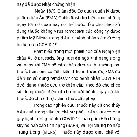
này đã được Nhật chứng nhận.
Ngày 18/5, Giám đốc Cơ quan quản lý dược
phẩm châu Âu (EMA) Guido Rasi cho biết trong những
ngày tới, cơ quan này có thể bước đầu cho phép sử
dụng thuốc kháng virus remdesivir của công ty dược
phẩm Mỹ Gilead trong điều trị bệnh nhân viêm đường
hô hấp cấp COVID-19.
Phát biểu trong một phiên họp của Nghị viện
châu Âu ở Brussels, ông Rasi để ngỏ khả năng trong
vài ngày tới EMA sẽ cấp phép đưa ra thị trường loại
thuốc trên song có điều kiện đi kèm. Trước đó, EMA đã
đề xuất sử dụng remdesivir cho bệnh nhân COVID-19
dưới dạng thuốc cứu trợ khẩn cấp, theo đó cho phép
sử dụng thuốc điều trị cho người bệnh ngay cả khi
thuốc đó chưa được chính thức cấp phép.
Trong các nghiên cứu, thuốc này đã cho thấy
hiệu quả trong việc ức chế sự phát triển virus corona
gây bệnh tương tự như COVID-19, bao gồm Hội chứng
suy hô hấp cấp tính nặng (SARS) và Hội chứng hô hấp
Trung Đông (MERS). Thuốc này được điều chế với