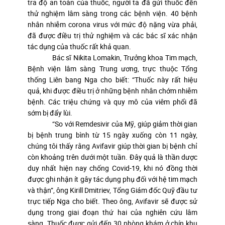
tra độ an toàn của thuốc, người ta đã gửi thuốc đến
thử nghiệm lâm sàng trong các bệnh viện. 40 bệnh
nhân nhiễm corona virus với mức độ nặng vừa phải,
đã được điều trị thử nghiệm và các bác sĩ xác nhận
tác dụng của thuốc rất khả quan.
Bác sĩ Nikita Lomakin, Trưởng khoa Tim mạch,
Bệnh viện lâm sàng Trung ương, trực thuộc Tổng
thống Liên bang Nga cho biết: “Thuốc này rất hiệu
quả, khi được điều trị ở những bệnh nhân chớm nhiễm
bệnh. Các triệu chứng và quy mô của viêm phổi đã
sớm bị đẩy lùi.
“So với Remdesivir của Mỹ, giúp giảm thời gian
bị bệnh trung bình từ 15 ngày xuống còn 11 ngày,
chúng tôi thấy rằng Avifavir giúp thời gian bị bệnh chỉ
còn khoảng trên dưới một tuần. Đây quả là thần dược
duy nhất hiện nay chống Covid-19, khi nó đồng thời
được ghi nhận ít gây tác dụng phụ đối với hệ tim mạch
và thận”, ông Kirill Dmitriev, Tổng Giám đốc Quỹ đầu tư
trực tiếp Nga cho biết. Theo ông, Avifavir sẽ được sử
dụng trong giai đoạn thứ hai của nghiên cứu lâm
sàng. Thuốc được gửi đến 30 phòng khám ở chín khu