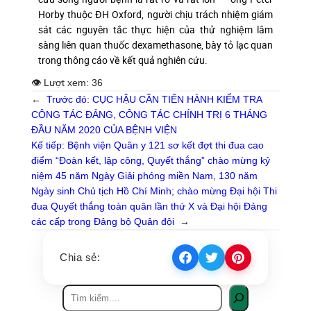
Horby thuộc ĐH Oxford, người chịu trách nhiệm giám
sát các nguyên tắc thực hiện của thử nghiệm lâm
sàng liên quan thuốc dexamethasone, bày tỏ lạc quan
trong thông cáo về kết quả nghiên cứu.
👁 Lượt xem:
36
←
Trước đó:
CỤC HẬU CẦN TIẾN HÀNH KIỂM TRA
CÔNG TÁC ĐẢNG, CÔNG TÁC CHÍNH TRỊ 6 THÁNG
ĐẦU NĂM 2020 CỦA BỆNH VIỆN
Kế tiếp:
Bệnh viện Quân y 121 sơ kết đợt thi đua cao
điểm “Đoàn kết, lập công, Quyết thắng” chào mừng kỷ
niệm 45 năm Ngày Giải phóng miền Nam, 130 năm
Ngày sinh Chủ tịch Hồ Chí Minh; chào mừng Đại hội Thi
đua Quyết thắng toàn quân lần thứ X và Đại hội Đảng
các cấp trong Đảng bộ Quân đội
→
Chia sẻ: