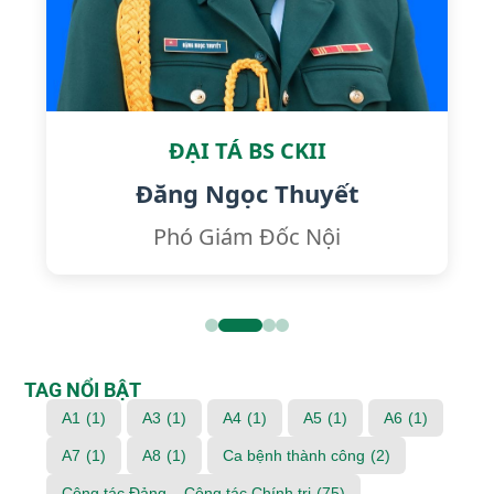
ĐẠI TÁ BS CKII
Đăng Ngọc Thuyết
Phó Giám Đốc Nội
TAG NỔI BẬT
A1
(1)
A3
(1)
A4
(1)
A5
(1)
A6
(1)
A7
(1)
A8
(1)
Ca bệnh thành công
(2)
Công tác Đảng – Công tác Chính trị
(75)