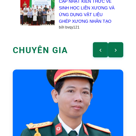
CẬP NHẬT KIẾN THỨC VỀ
SINH HỌC LIỀN XƯƠNG VÀ
ỨNG DỤNG VẬT LIỆU
GHÉP XƯƠNG NHÂN TẠO
bởi bvqy121
CHUYÊN GIA
‹
›