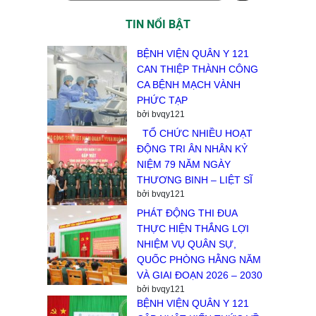
TIN NỔI BẬT
BỆNH VIỆN QUÂN Y 121
CAN THIỆP THÀNH CÔNG
CA BỆNH MẠCH VÀNH
PHỨC TẠP
bởi bvqy121
TỔ CHỨC NHIỀU HOẠT
ĐỘNG TRI ÂN NHÂN KỶ
NIỆM 79 NĂM NGÀY
THƯƠNG BINH – LIỆT SĨ
bởi bvqy121
PHÁT ĐỘNG THI ĐUA
THỰC HIỆN THẮNG LỢI
NHIỆM VỤ QUÂN SỰ,
QUỐC PHÒNG HẰNG NĂM
VÀ GIAI ĐOẠN 2026 – 2030
bởi bvqy121
BỆNH VIỆN QUÂN Y 121