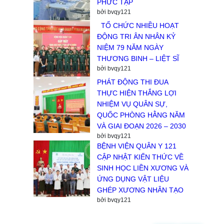
PHỨC TẠP
bởi bvqy121
TỔ CHỨC NHIỀU HOẠT
ĐỘNG TRI ÂN NHÂN KỶ
NIỆM 79 NĂM NGÀY
THƯƠNG BINH – LIỆT SĨ
bởi bvqy121
PHÁT ĐỘNG THI ĐUA
THỰC HIỆN THẮNG LỢI
NHIỆM VỤ QUÂN SỰ,
QUỐC PHÒNG HẰNG NĂM
VÀ GIAI ĐOẠN 2026 – 2030
bởi bvqy121
BỆNH VIỆN QUÂN Y 121
CẬP NHẬT KIẾN THỨC VỀ
SINH HỌC LIỀN XƯƠNG VÀ
ỨNG DỤNG VẬT LIỆU
GHÉP XƯƠNG NHÂN TẠO
bởi bvqy121