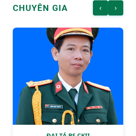
CHUYÊN GIA
‹
›
ĐẠI TÁ BS CKII