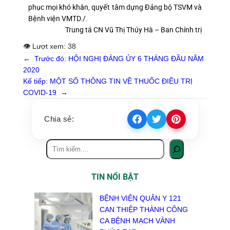
phục mọi khó khăn, quyết tâm dựng Đảng bộ TSVM và
Bệnh viện VMTD./.
Trung tá CN Vũ Thị Thúy Hà – Ban Chính trị
👁 Lượt xem:
38
←
Trước đó:
HỘI NGHỊ ĐẢNG ỦY 6 THÁNG ĐẦU NĂM
2020
Kế tiếp:
MỘT SỐ THÔNG TIN VỀ THUỐC ĐIỀU TRỊ
COVID-19
→
Chia sẻ:
TIN NỔI BẬT
BỆNH VIỆN QUÂN Y 121
CAN THIỆP THÀNH CÔNG
CA BỆNH MẠCH VÀNH