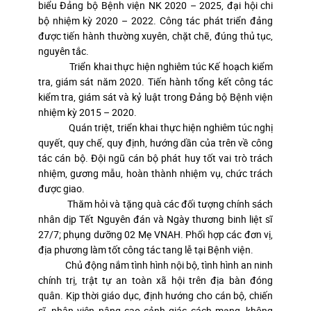
biểu Đảng bộ Bệnh viện NK 2020 – 2025, đại hội chi
bộ nhiệm kỳ 2020 – 2022. Công tác phát triển đảng
được tiến hành thường xuyên, chặt chẽ, đúng thủ tục,
nguyên tắc.
Triển khai thực hiện nghiêm túc Kế hoạch kiểm
tra, giám sát năm 2020. Tiến hành tổng kết công tác
kiểm tra, giám sát và kỷ luật trong Đảng bộ Bệnh viện
nhiệm kỳ 2015 – 2020.
Quán triệt, triển khai thực hiện nghiêm túc nghị
quyết, quy chế, quy định, hướng dần của trên về công
tác cán bộ. Đội ngũ cán bộ phát huy tốt vai trò trách
nhiệm, gương mẫu, hoàn thành nhiệm vụ, chức trách
được giao.
Thăm hỏi và tặng quà các đối tượng chính sách
nhân dịp Tết Nguyên đán và Ngày thương binh liệt sĩ
27/7; phụng dưỡng 02 Mẹ VNAH. Phối hợp các đơn vị,
địa phương làm tốt công tác tang lễ tại Bệnh viện.
Chủ động nắm tình hình nội bộ, tình hình an ninh
chính trị, trật tự an toàn xã hội trên địa bàn đóng
quân. Kịp thời giáo dục, định hướng cho cán bộ, chiến
sĩ, nhân viên nâng cao cảnh giác cách mạng, không