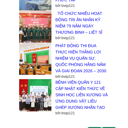
PHỨC TẠP
bởi bvqy121
TỔ CHỨC NHIỀU HOẠT
ĐỘNG TRI ÂN NHÂN KỶ
NIỆM 79 NĂM NGÀY
THƯƠNG BINH – LIỆT SĨ
bởi bvqy121
PHÁT ĐỘNG THI ĐUA
THỰC HIỆN THẮNG LỢI
NHIỆM VỤ QUÂN SỰ,
QUỐC PHÒNG HẰNG NĂM
VÀ GIAI ĐOẠN 2026 – 2030
bởi bvqy121
BỆNH VIỆN QUÂN Y 121
CẬP NHẬT KIẾN THỨC VỀ
SINH HỌC LIỀN XƯƠNG VÀ
ỨNG DỤNG VẬT LIỆU
GHÉP XƯƠNG NHÂN TẠO
bởi bvqy121