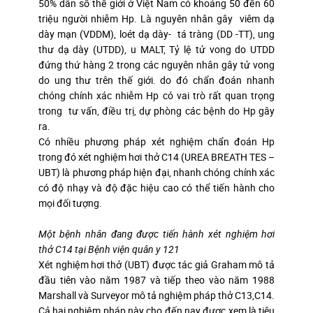
50% dân số thế giới ở Việt Nam có khoảng 50 đến 60
triệu người nhiễm Hp. Là nguyên nhân gây viêm dạ
dày mạn (VDDM), loét dạ dày- tá tràng (DD -TT), ung
thư dạ dày (UTDD), u MALT, Tỷ lệ tử vong do UTDD
đứng thứ hàng 2 trong các nguyên nhân gây tử vong
do ung thư trên thế giới. do đó chẩn đoán nhanh
chóng chính xác nhiễm Hp có vai trò rất quan trọng
trong tư vấn, điều trị, dự phòng các bệnh do Hp gây
ra.
Có nhiều phương pháp xét nghiệm chẩn đoán Hp
trong đó xét nghiệm hơi thở C14 (UREA BREATH TES –
UBT) là phương pháp hiện đại, nhanh chóng chính xác
có độ nhạy và độ đặc hiệu cao có thể tiến hành cho
mọi đối tượng.
Một bệnh nhân đang được tiến hành xét nghiệm hơi
thở C14 tại Bệnh viện quân y 121
Xét nghiệm hơi thở (UBT) được tác giả Graham mô tả
đầu tiên vào năm 1987 và tiếp theo vào năm 1988
Marshall và Surveyor mô tả nghiệm pháp thở C13,C14.
Cả hai nghiệm pháp này cho đến nay được xem là tiêu