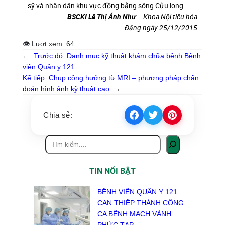
sỹ và nhân dân khu vực đồng bằng sông Cửu long.
BSCKI Lê Thị Ánh Như
– Khoa Nội tiêu hóa
Đăng ngày 25/12/2015
👁 Lượt xem:
64
←
Trước đó:
Danh mục kỹ thuật khám chữa bệnh Bệnh
viện Quân y 121
Kế tiếp:
Chụp cộng hưởng từ MRI – phương pháp chẩn
đoán hình ảnh kỹ thuật cao
→
Chia sẻ:
TIN NỔI BẬT
BỆNH VIỆN QUÂN Y 121
CAN THIỆP THÀNH CÔNG
CA BỆNH MẠCH VÀNH