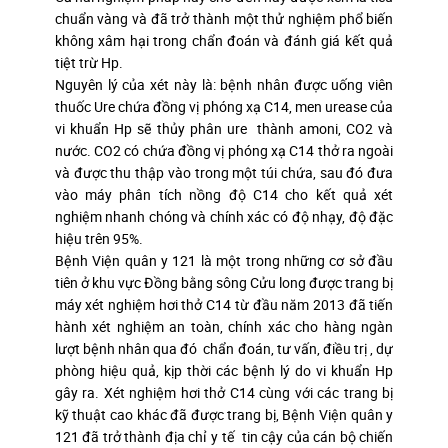
chuẩn vàng và đã trở thành một thử nghiệm phổ biến
không xâm hại trong chẩn đoán và đánh giá kết quả
tiệt trừ Hp.
Nguyên lý của xét này là: bệnh nhân được uống viên
thuốc Ure chứa đồng vị phóng xạ C14, men urease của
vi khuẩn Hp sẽ thủy phân ure thành amoni, CO2 và
nước. CO2 có chứa đồng vị phóng xạ C14 thở ra ngoài
và được thu thập vào trong một túi chứa, sau đó đưa
vào máy phân tích nồng độ C14 cho kết quả xét
nghiệm nhanh chóng và chính xác có độ nhạy, độ đặc
hiệu trên 95%.
Bệnh Viện quân y 121 là một trong những cơ sở đầu
tiên ở khu vực Đồng bằng sông Cửu long được trang bị
máy xét nghiệm hơi thở C14 từ đầu năm 2013 đã tiến
hành xét nghiệm an toàn, chính xác cho hàng ngàn
lượt bệnh nhân qua đó chẩn đoán, tư vấn, điều trị , dự
phòng hiệu quả, kịp thời các bệnh lý do vi khuẩn Hp
gây ra. Xét nghiệm hơi thở C14 cùng với các trang bị
kỹ thuật cao khác đã được trang bị, Bệnh Viện quân y
121 đã trở thành địa chỉ y tế tin cậy của cán bộ chiến