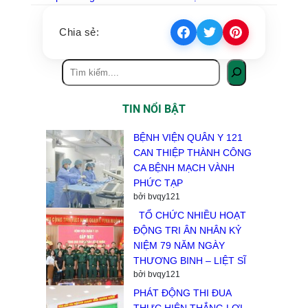
Chia sẻ:
TIN NỔI BẬT
BỆNH VIỆN QUÂN Y 121
CAN THIỆP THÀNH CÔNG
CA BỆNH MẠCH VÀNH
PHỨC TẠP
bởi bvqy121
TỔ CHỨC NHIỀU HOẠT
ĐỘNG TRI ÂN NHÂN KỶ
NIỆM 79 NĂM NGÀY
THƯƠNG BINH – LIỆT SĨ
bởi bvqy121
PHÁT ĐỘNG THI ĐUA