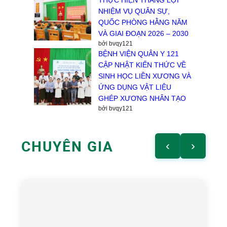
THỰC HIỆN THẮNG LỢI
NHIỆM VỤ QUÂN SỰ,
QUỐC PHÒNG HẰNG NĂM
VÀ GIAI ĐOẠN 2026 – 2030
bởi bvqy121
BỆNH VIỆN QUÂN Y 121
CẬP NHẬT KIẾN THỨC VỀ
SINH HỌC LIỀN XƯƠNG VÀ
ỨNG DỤNG VẬT LIỆU
GHÉP XƯƠNG NHÂN TẠO
bởi bvqy121
CHUYÊN GIA
‹
›