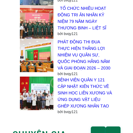
bởi bvqy121
TỔ CHỨC NHIỀU HOẠT
ĐỘNG TRI ÂN NHÂN KỶ
NIỆM 79 NĂM NGÀY
THƯƠNG BINH – LIỆT SĨ
bởi bvqy121
PHÁT ĐỘNG THI ĐUA
THỰC HIỆN THẮNG LỢI
NHIỆM VỤ QUÂN SỰ,
QUỐC PHÒNG HẰNG NĂM
VÀ GIAI ĐOẠN 2026 – 2030
bởi bvqy121
BỆNH VIỆN QUÂN Y 121
CẬP NHẬT KIẾN THỨC VỀ
SINH HỌC LIỀN XƯƠNG VÀ
ỨNG DỤNG VẬT LIỆU
GHÉP XƯƠNG NHÂN TẠO
bởi bvqy121