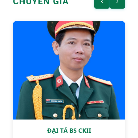
CHUYÊN GIA
‹
›
ĐẠI TÁ BS CKII