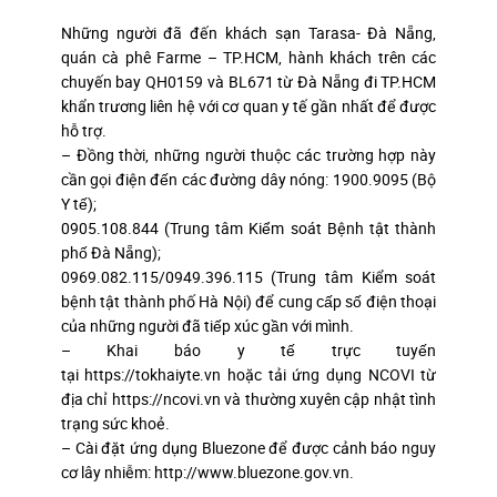
Những người đã đến khách sạn Tarasa- Đà Nẵng,
quán cà phê Farme – TP.HCM, hành khách trên các
chuyến bay QH0159 và BL671 từ Đà Nẵng đi TP.HCM
khẩn trương liên hệ với cơ quan y tế gần nhất để được
hỗ trợ.
– Đồng thời, những người thuộc các trường hợp này
cần gọi điện đến các đường dây nóng: 1900.9095 (Bộ
Y tế);
0905.108.844 (Trung tâm Kiểm soát Bệnh tật thành
phố Đà Nẵng);
0969.082.115/0949.396.115 (Trung tâm Kiểm soát
bệnh tật thành phố Hà Nội) để cung cấp số điện thoại
của những người đã tiếp xúc gần với mình.
– Khai báo y tế trực tuyến
tại https://tokhaiyte.vn hoặc tải ứng dụng NCOVI từ
địa chỉ https://ncovi.vn và thường xuyên cập nhật tình
trạng sức khoẻ.
– Cài đặt ứng dụng Bluezone để được cảnh báo nguy
cơ lây nhiễm: http://www.bluezone.gov.vn.