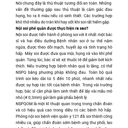
Nói chung đây là thủ thuật tương đối an toàn. Những
vấn đề thường gặp sau thủ thuật là cảm giác đau
họng, ho ra ít máu nếu có sinh thiết. Các trường hợp
khó thở nhiều do tràn khí hay sốt khi soi rất hiếm gặp.
Nội soi phế quản được thực hiện ra sao?
Nội soi được tiến hành ở phòng soi với ít nhất một bác
sĩ và hai điều dưỡng.Bệnh nhân soi ở tư thế nằm
ngửa, được theo dõi mạch, huyết áp và tình trạng hô
hấp. Máy soi được đưa qua mũi, họng và vào khí phế
quản. Từng lúc, bác sĩ xẽ xịt thuốc tê để giảm bớt kích
thích. Nếu trường hợp bệnh nhân quá lo lắng, có thể
NSPQ bằng phương pháp không đau. Toàn bộ quá
trình soi kéo dài từ 5 đến 10 phút, nhanh nhất nếu
được sự hợp tác tốt của bệnh nhân. Trong vài trường
hợp, bác sĩ cần phải làm sinh thiết để lấy vài mẫu mô
nhỏ (# 0,3mm) gửi làm giải phẩu bệnh lý.
NSPQOM là một kĩ thuật quan trọng trong chẩn đoán
và có hiệu quả cao trong diều trị các bệnh hô hấp.
Phòng nội soi bệnh viện quân y 121 đã soi thành công
nhiều ca, giúp chẩn đoán sớm bệnh ung thư phổi, lao