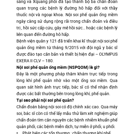
sàng và Xquang phổi đã tạo thành bộ ba chẩn đoán
quan trọng các bệnh lý đường hô hấp đối với thầy
thuốc nội và ngoại khoa. Nội soi phế quản ống mềm
ngày càng sử dụng rộng rãi trong chẩn đoán và điều
trị , hồi sức cấp cứu, gây mê hồi sức… hoặc các bệnh lý
liên quan đến đường hô hấp.
Bệnh viện quân y 121 đã triển khai kĩ thuật nội soi phế
quản ống mềm từ tháng 9/2015 với đội ngũ y bác sĩ
được đào tạo căn bản và thiết bị hiện đại – OLYMPUS
EXERA II CLV – 180.
Nội soi phế quản ống mềm (NSPQOM) là gì?
Đây là một phương pháp thăm khám trực tiếp trong
lòng khí phế quản nhờ vào một ống soi mềm. Qua
quan sát hình ảnh trực tiếp, bác sĩ có thể nhận định
được các bất thường bên trong lòng khí, phế quản.
Tại sao phải nội soi phế quản?
Chẩn đoán bằng nội soi có độ chính xác cao. Qua máy
soi, bác sĩ còn có thể lấy mẫu thử làm xét nghiệm giúp
chẩn đoán tìm căn nguyên các bệnh nhiễm khuẩn phế
quản phổi, các bệnh miễn dịch, tự miễn ở phổi, u phổi.
Phát hiện các tổn thương : chấn thương khí phế