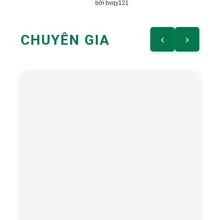
bởi bvqy121
CHUYÊN GIA
‹
›