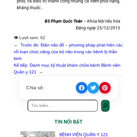
phổi, và điều trị thành công những ca viêm phổi nặng,
kháng thuốc…
BS Phạm Quốc Toàn
– Khoa Nội tiêu hóa
Đăng ngày 25/12/2015
👁 Lượt xem:
62
←
Trước đó:
Điện não đồ – phương pháp phát hiện các
rối loạn chức năng của bộ não trong các bệnh lý thần
kinh
Kế tiếp:
Danh mục kỹ thuật khám chữa bệnh Bệnh viện
Quân y 121
→
Chia sẻ:
TIN NỔI BẬT
BỆNH VIỆN QUÂN Y 121