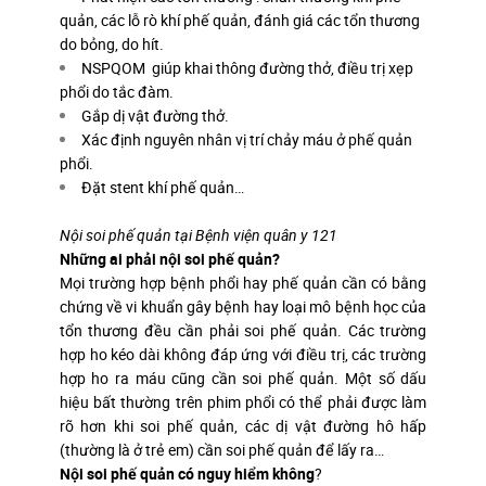
quản, các lỗ rò khí phế quản, đánh giá các tổn thương
do bỏng, do hít.
NSPQOM giúp khai thông đường thở, điều trị xẹp
phổi do tắc đàm.
Gắp dị vật đường thở.
Xác định nguyên nhân vị trí chảy máu ở phế quản
phổi.
Đặt stent khí phế quản…
Nội soi phế quản tại Bệnh viện quân y 121
Những ai phải nội soi phế quản?
Mọi trường hợp bệnh phổi hay phế quản cần có bằng
chứng về vi khuẩn gây bệnh hay loại mô bệnh học của
tổn thương đều cần phải soi phế quản. Các trường
hợp ho kéo dài không đáp ứng với điều trị, các trường
hợp ho ra máu cũng cần soi phế quản. Một số dấu
hiệu bất thường trên phim phổi có thể phải được làm
rõ hơn khi soi phế quản, các dị vật đường hô hấp
(thường là ở trẻ em) cần soi phế quản để lấy ra…
Nội soi phế quản có nguy hiểm không
?