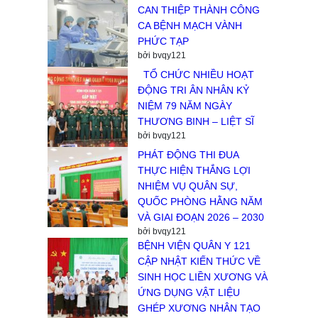
CAN THIỆP THÀNH CÔNG
CA BỆNH MẠCH VÀNH
PHỨC TẠP
bởi bvqy121
TỔ CHỨC NHIỀU HOẠT
ĐỘNG TRI ÂN NHÂN KỶ
NIỆM 79 NĂM NGÀY
THƯƠNG BINH – LIỆT SĨ
bởi bvqy121
PHÁT ĐỘNG THI ĐUA
THỰC HIỆN THẮNG LỢI
NHIỆM VỤ QUÂN SỰ,
QUỐC PHÒNG HẰNG NĂM
VÀ GIAI ĐOẠN 2026 – 2030
bởi bvqy121
BỆNH VIỆN QUÂN Y 121
CẬP NHẬT KIẾN THỨC VỀ
SINH HỌC LIỀN XƯƠNG VÀ
ỨNG DỤNG VẬT LIỆU
GHÉP XƯƠNG NHÂN TẠO