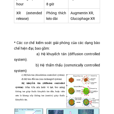
hour
8 giờ
XR (extended
Phóng thích
Augmentin XR,
release)
kéo dài
Glucophage XR
* Các cơ chế kiểm soát giải phóng của các dạng bào
chế hiện đại, bao gồm:
a) Hệ khuyếch tán (diffusion controlled
system).
b) Hệ thẩm thấu (osmotically controlled
system)