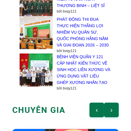
THƯƠNG BINH – LIỆT SĨ
bởi bvqy121
PHÁT ĐỘNG THI ĐUA
THỰC HIỆN THẮNG LỢI
NHIỆM VỤ QUÂN SỰ,
QUỐC PHÒNG HẰNG NĂM
VÀ GIAI ĐOẠN 2026 – 2030
bởi bvqy121
BỆNH VIỆN QUÂN Y 121
CẬP NHẬT KIẾN THỨC VỀ
SINH HỌC LIỀN XƯƠNG VÀ
ỨNG DỤNG VẬT LIỆU
GHÉP XƯƠNG NHÂN TẠO
bởi bvqy121
CHUYÊN GIA
‹
›