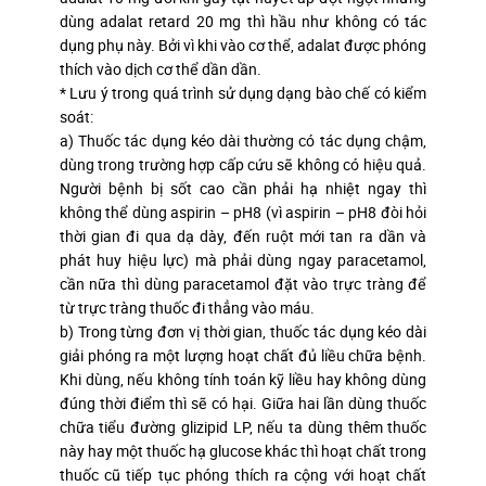
dùng adalat retard 20 mg thì hầu như không có tác
dụng phụ này. Bởi vì khi vào cơ thể, adalat được phóng
thích vào dịch cơ thể dần dần.
* Lưu ý trong quá trình sử dụng dạng bào chế có kiểm
soát:
a) Thuốc tác dụng kéo dài thường có tác dụng chậm,
dùng trong trường hợp cấp cứu sẽ không có hiệu quả.
Người bệnh bị sốt cao cần phải hạ nhiệt ngay thì
không thể dùng aspirin – pH8 (vì aspirin – pH8 đòi hỏi
thời gian đi qua dạ dày, đến ruột mới tan ra dần và
phát huy hiệu lực) mà phải dùng ngay paracetamol,
cần nữa thì dùng paracetamol đặt vào trực tràng để
từ trực tràng thuốc đi thẳng vào máu.
b) Trong từng đơn vị thời gian, thuốc tác dụng kéo dài
giải phóng ra một lượng hoạt chất đủ liều chữa bệnh.
Khi dùng, nếu không tính toán kỹ liều hay không dùng
đúng thời điểm thì sẽ có hại. Giữa hai lần dùng thuốc
chữa tiểu đường glizipid LP, nếu ta dùng thêm thuốc
này hay một thuốc hạ glucose khác thì hoạt chất trong
thuốc cũ tiếp tục phóng thích ra cộng với hoạt chất