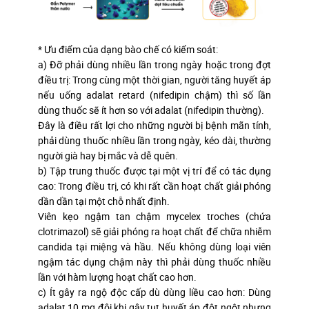
* Ưu điểm của dạng bào chế có kiểm soát:
a) Đỡ phải dùng nhiều lần trong ngày hoặc trong đợt
điều trị: Trong cùng một thời gian, người tăng huyết áp
nếu uống adalat retard (nifedipin chậm) thì số lần
dùng thuốc sẽ ít hơn so với adalat (nifedipin thường).
Đây là điều rất lợi cho những người bị bệnh mãn tính,
phải dùng thuốc nhiều lần trong ngày, kéo dài, thường
người già hay bị mắc và dễ quên.
b) Tập trung thuốc được tại một vị trí để có tác dụng
cao: Trong điều trị, có khi rất cần hoạt chất giải phóng
dần dần tại một chỗ nhất định.
Viên kẹo ngậm tan chậm mycelex troches (chứa
clotrimazol) sẽ giải phóng ra hoạt chất để chữa nhiễm
candida tại miệng và hầu. Nếu không dùng loại viên
ngậm tác dụng chậm này thì phải dùng thuốc nhiều
lần với hàm lượng hoạt chất cao hơn.
c) Ít gây ra ngộ độc cấp dù dùng liều cao hơn: Dùng
adalat 10 mg đôi khi gây tụt huyết áp đột ngột nhưng