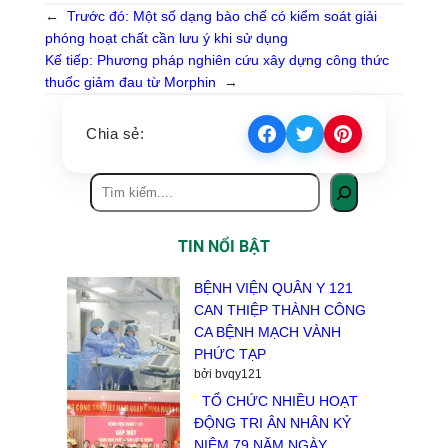
←
Trước đó:
Một số dạng bào chế có kiểm soát giải
phóng hoạt chất cần lưu ý khi sử dụng
Kế tiếp:
Phương pháp nghiên cứu xây dựng công thức
thuốc giảm đau từ Morphin
→
Chia sẻ:
TIN NỔI BẬT
BỆNH VIỆN QUÂN Y 121
CAN THIỆP THÀNH CÔNG
CA BỆNH MẠCH VÀNH
PHỨC TẠP
bởi bvqy121
TỔ CHỨC NHIỀU HOẠT
ĐỘNG TRI ÂN NHÂN KỶ
NIỆM 79 NĂM NGÀY