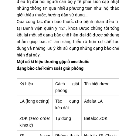
điều trị đòi hỏi người cán bộ y tế phải luôn cập nhật
những thông tin qua nhiều phương tiện như: hội thảo
giới thiệu thuốc, hướng dẫn sử dụng,…
Qua công tác đảm bảo thuốc cho bệnh nhân điều trị
tại Bệnh viện quân y 121, khoa Dược chúng tôi tổng
kết lại một số dạng bào chế hiện đại đã được sử dụng
nhằm giúp bác sĩ lâm sàng hiểu rõ hơn cơ chế tác
dụng và những lưu ý khi sử dụng những dạng bào chế
hiện đại này.
Một số kí hiệu thường gặp ở các thuốc
dạng bào chế kiểm soát giải phóng
Ký hiệu
Cách giải
Tên biệt dược
phóng
LA (long acting)
Tác dụng
Adalat LA
kéo dài
ZOK (zero order
Tự động
Betaloc ZOK
kinetic)
SR (slow
Phóng thích
Natrilix SR, Clazic