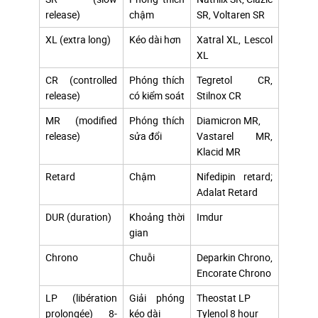
release)
chậm
SR, Voltaren SR
XL (extra long)
Kéo dài hơn
Xatral XL, Lescol
XL
CR (controlled
Phóng thích
Tegretol CR,
release)
có kiểm soát
Stilnox CR
MR (modified
Phóng thích
Diamicron MR,
release)
sửa đổi
Vastarel MR,
Klacid MR
Retard
Chậm
Nifedipin retard;
Adalat Retard
DUR (duration)
Khoảng thời
Imdur
gian
Chrono
Chuỗi
Deparkin Chrono,
Encorate Chrono
LP (libération
Giải phóng
Theostat LP
prolongée) 8-
kéo dài
Tylenol 8 hour