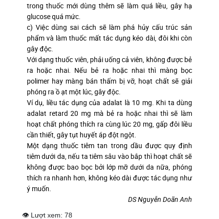
trong thuốc mới dùng thêm sẽ làm quá liều, gây hạ
glucose quá mức.
c) Việc dùng sai cách sẽ làm phá hủy cấu trúc sản
phẩm và làm thuốc mất tác dụng kéo dài, đôi khi còn
gây độc.
Với dạng thuốc viên, phải uống cả viên, không được bẻ
ra hoặc nhai. Nếu bẻ ra hoặc nhai thì màng bọc
polimer hay màng bán thấm bị vỡ, hoạt chất sẽ giải
phóng ra ồ ạt một lúc, gây độc.
Ví dụ, liều tác dụng của adalat là 10 mg. Khi ta dùng
adalat retard 20 mg mà bẻ ra hoặc nhai thì sẽ làm
hoạt chất phóng thích ra cùng lúc 20 mg, gấp đôi liều
cần thiết, gây tụt huyết áp đột ngột.
Một dạng thuốc tiêm tan trong dầu được quy định
tiêm dưới da, nếu ta tiêm sâu vào bắp thì hoạt chất sẽ
không được bao bọc bởi lớp mỡ dưới da nữa, phóng
thích ra nhanh hơn, không kéo dài được tác dụng như
ý muốn.
DS Nguyễn Doãn Anh
👁 Lượt xem:
78