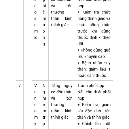
r
hi
và tổn
hợp:
o
ê
thương
+ Kiểm tra chức
s
m
thần kinh
năng thính giác và
e
tr
thính giác
chức năng thận
m
ọ
trước khi dùng
id
n
thuốc, định kì theo
g
dõi.
+ Không dùng quá
liều khuyến cáo.
+ Bệnh nhân suy
thận: giảm liều 1
hoặc cả 2 thuốc.
7
V
N
Tăng nguy
Tránh phối hợp
a
g
cơ độc thận
Nếu cần thiết phối
n
hi
và tổn
hợp:
c
ê
thương
+ Kiểm tra, giám
o
m
thần kinh
sát độc tính trên
m
tr
thính giác
thận và thính giác.
y
ọ
+ Chỉnh liều một