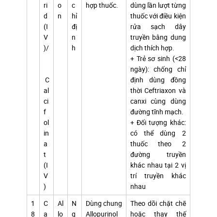
ri
o
c
hợp thuốc.
dùng lần lượt từng
d
n
hỉ
thuốc với điều kiện
(I
đị
rửa sạch dây
V
n
truyền bằng dung
)/
h
dịch thích hợp.
+ Trẻ sơ sinh (<28
ngày): chống chỉ
C
định dùng đồng
al
thời Ceftriaxon và
ci
canxi cùng dùng
f
đường tĩnh mạch.
ol
+ Đối tượng khác:
in
có thể dùng 2
a
thuốc theo 2
t
đường truyền
(I
khác nhau tại 2 vị
V
trí truyền khác
)
nhau
1
C
Al
N
Dùng chung
Theo dõi chặt chẽ
8
a
lo
g
Allopurinol
hoặc thay thế