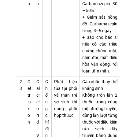
n
n
Carbamazepin 30
– 50%.
+ Giám sát nồng
độ Carbamazepin
trong 3–5 ngày.
+ Báo cho bác sĩ
nếu có các triệu
chứng chóng mặt,
nhìn đôi, mất điều
hòa vận động, rối
loạn tâm thần.
2
C
C
C
Phát hiện
Cân nhắc thay thế
3
ef
al
h
tủa tại phổi
kháng sinh
tr
ci
ố
và thận trẻ
Không trộn lẫn 2
ia
cl
n
sơ sinh khi
thuốc trong cùng
x
o
g
dùng phối
một đường truyền,
o
ri
c
hợp thuốc.
dùng lần lượt từng
n
d
hỉ
thuốc với điều kiện
I
đị
rửa sạch dây
V
n
truyền bằng dung