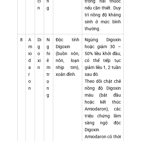
ci
n
trong hai thuốc
n
g
nếu cần thiết. Duy
trì nồng độ kháng
sinh ở mức bình
thường.
8
A
Di
N
Độc tính
Ngừng Digoxin
m
g
g
Digoxin
hoặc giảm 30 –
io
o
hi
(buồn nôn,
50% liều khởi đầu;
d
xi
ê
nôn, loạn
có thể tiếp tục
a
n
m
nhịp tim),
giảm liều 1, 2 tuần
r
tr
xoắn đỉnh.
sau đó.
o
ọ
Theo dõi chặt chẽ
n
n
nồng độ Digoxin
g
máu (bắt đầu
hoặc kết thúc
Amiodaron), các
triệu chứng lâm
sàng ngộ độc
Digoxin.
Amiodaron có thời