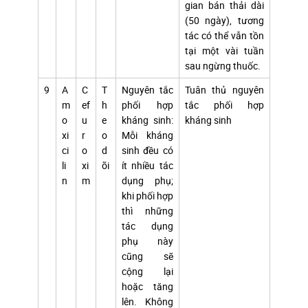
gian bán thải dài
(50 ngày), tương
tác có thể vẫn tồn
tại một vài tuần
sau ngừng thuốc.
9
A
C
T
Nguyên tắc
Tuân thủ nguyên
m
ef
h
phối hợp
tắc phối hợp
o
u
e
kháng sinh:
kháng sinh
xi
r
o
Mỗi kháng
ci
o
d
sinh đều có
li
xi
õi
ít nhiều tác
n
m
dụng phụ;
khi phối hợp
thì những
tác dụng
phụ này
cũng sẽ
cộng lại
hoặc tăng
lên. Không