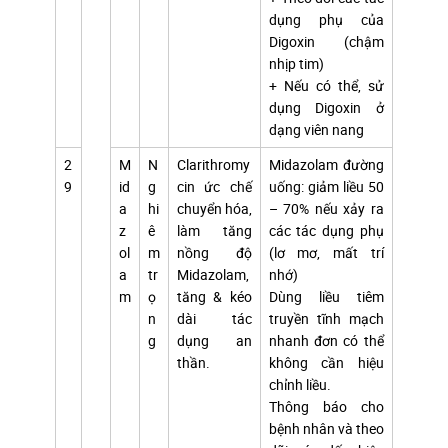
dụng phụ của
Digoxin (chậm
nhịp tim)
+ Nếu có thể, sử
dụng Digoxin ở
dạng viên nang
2
M
N
Clarithromy
Midazolam đường
9
id
g
cin ức chế
uống: giảm liều 50
a
hi
chuyển hóa,
– 70% nếu xảy ra
z
ê
làm tăng
các tác dụng phụ
ol
m
nồng độ
(lơ mơ, mất trí
a
tr
Midazolam,
nhớ)
m
ọ
tăng & kéo
Dùng liều tiêm
n
dài tác
truyền tĩnh mạch
g
dụng an
nhanh đơn có thể
thần.
không cần hiệu
chỉnh liều.
Thông báo cho
bệnh nhân và theo