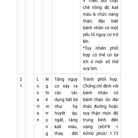
+ Theo dõi chặt
chẽ nồng độ kali
máu & chức năng
thận, đặc biệt
bệnh nhân có một
yếu tố nguy cơ trở
lên.
*Tuy nhiên phối
hợp có thể có lợi
ích ở một số thể
suy tim.
2
L
N
Tăng nguy
Tránh phối hợp.
1
o
g
cơ xảy ra
Chống chỉ định với
s
hi
các tác
bệnh nhân có
a
ê
dụng bất lợi
bệnh thận do đái
rt
m
như hạ
tháo đường hoặc
a
tr
huyết áp,
suy thận mức độ
n
ọ
ngất, tăng
trung bình đến
n
kali máu,
nặng (eGFR <
g
thay đổi
60ml/ phút/ 1.73