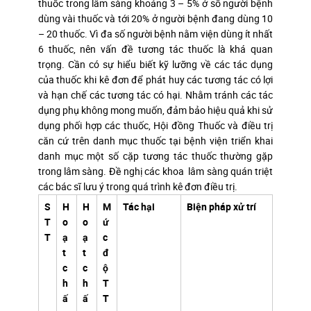
thuốc trong lâm sàng khoảng 3 – 5% ở số người bệnh
dùng vài thuốc và tới 20% ở người bệnh đang dùng 10
– 20 thuốc. Vì đa số người bệnh nằm viện dùng ít nhất
6 thuốc, nên vấn đề tương tác thuốc là khá quan
trọng. Cần có sự hiểu biết kỹ lưỡng về các tác dụng
của thuốc khi kê đơn để phát huy các tương tác có lợi
và hạn chế các tương tác có hại. Nhằm tránh các tác
dụng phụ không mong muốn, đảm bảo hiệu quả khi sử
dụng phối hợp các thuốc, Hội đồng Thuốc và điều trị
căn cứ trên danh mục thuốc tại bệnh viện triển khai
danh mục một số cặp tương tác thuốc thường gặp
trong lâm sàng. Đề nghị các khoa lâm sàng quán triệt
các bác sĩ lưu ý trong quá trình kê đơn điều trị.
S
H
H
M
Tác hại
Biện pháp xử trí
T
o
o
ứ
T
ạ
ạ
c
t
t
đ
c
c
ộ
h
h
T
ấ
ấ
T