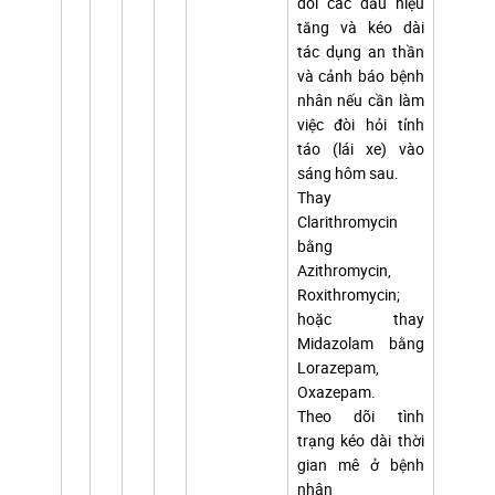
dõi các dấu hiệu
tăng và kéo dài
tác dụng an thần
và cảnh báo bệnh
nhân nếu cần làm
việc đòi hỏi tỉnh
táo (lái xe) vào
sáng hôm sau.
Thay
Clarithromycin
bằng
Azithromycin,
Roxithromycin;
hoặc thay
Midazolam bằng
Lorazepam,
Oxazepam.
Theo dõi tình
trạng kéo dài thời
gian mê ở bệnh
nhân