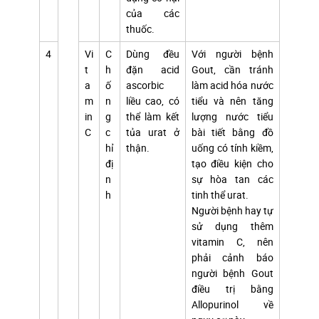
của các
thuốc.
4
Vi
C
Dùng đều
Với người bệnh
t
h
đặn acid
Gout, cần tránh
a
ố
ascorbic
làm acid hóa nước
m
n
liều cao, có
tiểu và nên tăng
in
g
thể làm kết
lượng nước tiểu
C
c
tủa urat ở
bài tiết bằng đồ
hỉ
thận.
uống có tính kiềm,
đị
tạo điều kiện cho
n
sự hòa tan các
h
tinh thể urat.
Người bệnh hay tự
sử dụng thêm
vitamin C, nên
phải cảnh báo
người bệnh Gout
điều trị bằng
Allopurinol về