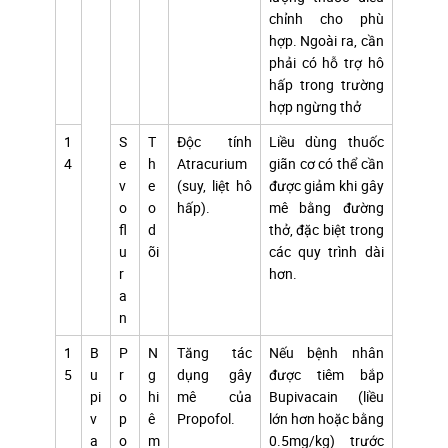
chỉnh cho phù
hợp. Ngoài ra, cần
phải có hỗ trợ hô
hấp trong trường
hợp ngừng thở
1
S
T
Độc tính
Liều dùng thuốc
4
e
h
Atracurium
giãn cơ có thể cần
v
e
(suy, liệt hô
được giảm khi gây
o
o
hấp).
mê bằng đường
fl
d
thở, đặc biệt trong
u
õi
các quy trình dài
r
hơn.
a
n
1
B
P
N
Tăng tác
Nếu bệnh nhân
5
u
r
g
dụng gây
được tiêm bắp
pi
o
hi
mê của
Bupivacain (liều
v
p
ê
Propofol.
lớn hơn hoặc bằng
a
o
m
0.5mg/kg) trước