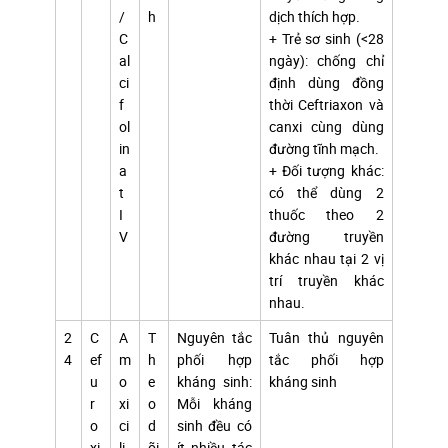
/
h
dịch thích hợp.
C
+ Trẻ sơ sinh (<28
al
ngày): chống chỉ
ci
định dùng đồng
f
thời Ceftriaxon và
ol
canxi cùng dùng
in
đường tĩnh mạch.
a
+ Đối tượng khác:
t
có thể dùng 2
I
thuốc theo 2
V
đường truyền
khác nhau tại 2 vị
trí truyền khác
nhau.
2
C
A
T
Nguyên tắc
Tuân thủ nguyên
4
ef
m
h
phối hợp
tắc phối hợp
u
o
e
kháng sinh:
kháng sinh
r
xi
o
Mỗi kháng
o
ci
d
sinh đều có
xi
li
õi
ít nhiều tác