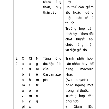
chức năng
m²)
thận, suy
Có thể cần giảm
thận cấp.
liều hoặc ngừng
một hoặc cả 2
thuốc.
Trường hợp cần
phối hợp: Theo dõi
chặt huyết áp,
chức năng thận
và điện giải đồ.
2
C
Cl
N
Tăng nồng
Tránh phối hợp,
2
a
a
g
độ/độc tính
cân nhắc thay thế
r
ri
hi
của
bằng macrolid
b
t
ê
Carbamaze
khác
a
h
m
pin.
(Azithromycin)
m
r
tr
hoặc ngừng một
a
o
ọ
trong hai thuốc.
z
m
n
Trường hợp cần
e
y
g
phối hợp:
pi
ci
+ Giảm liều