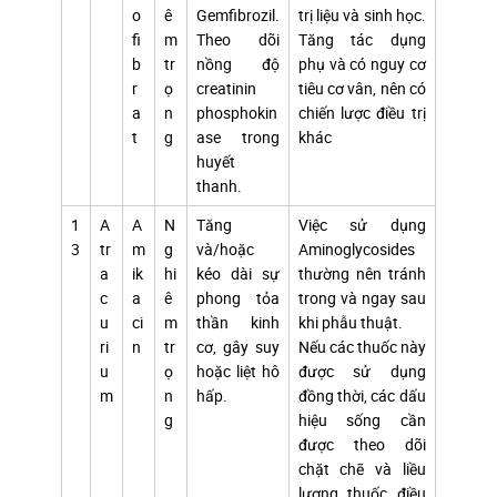
o
ê
Gemfibrozil.
trị liệu và sinh học.
fi
m
Theo dõi
Tăng tác dụng
b
tr
nồng độ
phụ và có nguy cơ
r
ọ
creatinin
tiêu cơ vân, nên có
a
n
phosphokin
chiến lược điều trị
t
g
ase trong
khác
huyết
thanh.
1
A
A
N
Tăng
Việc sử dụng
3
tr
m
g
và/hoặc
Aminoglycosides
a
ik
hi
kéo dài sự
thường nên tránh
c
a
ê
phong tỏa
trong và ngay sau
u
ci
m
thần kinh
khi phẫu thuật.
ri
n
tr
cơ, gây suy
Nếu các thuốc này
u
ọ
hoặc liệt hô
được sử dụng
m
n
hấp.
đồng thời, các dấu
g
hiệu sống cần
được theo dõi
chặt chẽ và liều
lượng thuốc điều