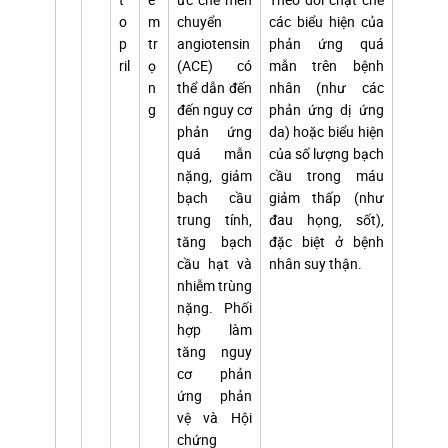
o
m
chuyển
các biểu hiện của
p
tr
angiotensin
phản ứng quá
ril
ọ
(ACE) có
mẫn trên bệnh
n
thể dẫn đến
nhân (như các
g
đến nguy cơ
phản ứng dị ứng
phản ứng
da) hoặc biểu hiện
quá mẫn
của số lượng bạch
nặng, giảm
cầu trong máu
bạch cầu
giảm thấp (như
trung tính,
đau họng, sốt),
tăng bạch
đặc biệt ở bệnh
cầu hạt và
nhân suy thận.
nhiễm trùng
nặng. Phối
hợp làm
tăng nguy
cơ phản
ứng phản
vệ và Hội
chứng