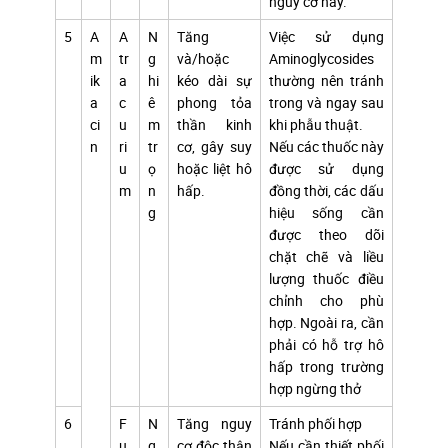
nguy cơ này.
5
A
A
N
Tăng
Việc sử dụng
m
tr
g
và/hoặc
Aminoglycosides
ik
a
hi
kéo dài sự
thường nên tránh
a
c
ê
phong tỏa
trong và ngay sau
ci
u
m
thần kinh
khi phẫu thuật.
n
ri
tr
cơ, gây suy
Nếu các thuốc này
u
ọ
hoặc liệt hô
được sử dụng
m
n
hấp.
đồng thời, các dấu
g
hiệu sống cần
được theo dõi
chặt chẽ và liều
lượng thuốc điều
chỉnh cho phù
hợp. Ngoài ra, cần
phải có hỗ trợ hô
hấp trong trường
hợp ngừng thở
6
F
N
Tăng nguy
Tránh phối hợp
u
g
cơ độc thận
Nếu cần thiết phối