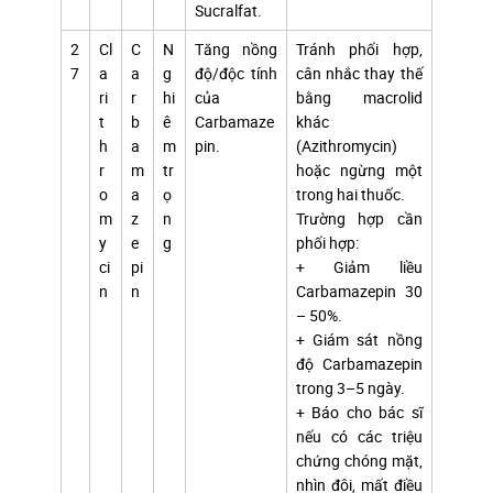
Sucralfat.
2
Cl
C
N
Tăng nồng
Tránh phối hợp,
7
a
a
g
độ/độc tính
cân nhắc thay thế
ri
r
hi
của
bằng macrolid
t
b
ê
Carbamaze
khác
h
a
m
pin.
(Azithromycin)
r
m
tr
hoặc ngừng một
o
a
ọ
trong hai thuốc.
m
z
n
Trường hợp cần
y
e
g
phối hợp:
ci
pi
+ Giảm liều
n
n
Carbamazepin 30
– 50%.
+ Giám sát nồng
độ Carbamazepin
trong 3–5 ngày.
+ Báo cho bác sĩ
nếu có các triệu
chứng chóng mặt,
nhìn đôi, mất điều