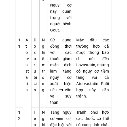
Nguy cơ
này quan
trọng với
người bệnh
Gout.
1
A
D
N
Sử dụng
Mặc dầu các
1
t
o
g
đồng thời
trường hợp đã
o
x
hi
với các
được thông báo
rv
o
ê
thuốc giảm
chỉ nói đến
a
r
m
miễn dịch
Lovastatin, nhưng
st
u
tr
làm tăng
có nguy cơ tiềm
a
bi
ọ
nguy cơ
tàng với cả
ti
ci
n
xuất hiện
Atorvastatin. Phối
n
n
g
tiêu cơ vân
hợp này cần
và suy
tránh.
thận.
1
F
N
Tăng nguy
Tránh phối hợp
2
e
g
cơ viêm cơ,
các thuốc có thể
n
hi
đặc biệt với
có cùng tính chất