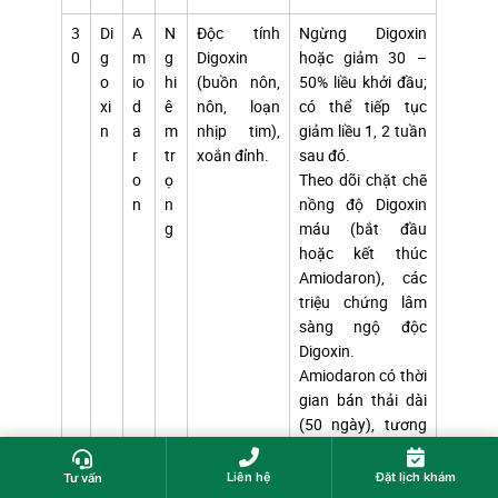
3
Di
A
N
Độc tính
Ngừng Digoxin
0
g
m
g
Digoxin
hoặc giảm 30 –
o
io
hi
(buồn nôn,
50% liều khởi đầu;
xi
d
ê
nôn, loạn
có thể tiếp tục
n
a
m
nhịp tim),
giảm liều 1, 2 tuần
r
tr
xoắn đỉnh.
sau đó.
o
ọ
Theo dõi chặt chẽ
n
n
nồng độ Digoxin
g
máu (bắt đầu
hoặc kết thúc
Amiodaron), các
triệu chứng lâm
sàng ngộ độc
Digoxin.
Amiodaron có thời
gian bán thải dài
(50 ngày), tương
tác có thể vẫn tồn
tại một vài tuần
Liên hệ
Đặt lịch khám
Tư vấn
sau ngừng thuốc.