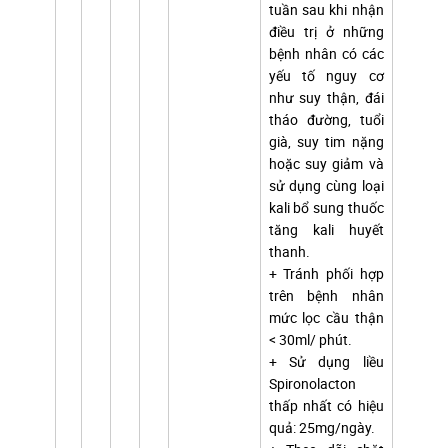
tuần sau khi nhận
điều trị ở những
bệnh nhân có các
yếu tố nguy cơ
như suy thận, đái
tháo đường, tuổi
già, suy tim nặng
hoặc suy giảm và
sử dụng cùng loại
kali bổ sung thuốc
tăng kali huyết
thanh.
+ Tránh phối hợp
trên bệnh nhân
mức lọc cầu thận
< 30ml/ phút.
+ Sử dụng liều
Spironolacton
thấp nhất có hiệu
quả: 25mg/ngày.