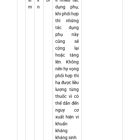
m
n
dụng phụ;
khi phối hợp
thì những
tác dụng
phụ này
cũng sẽ
cộng lại
hoặc tăng
lên. Không
nên hy vọng
phối hợp thì
hạ được liều
lượng từng
thuốc vì có
thể dẫn đến
nguy cơ
xuất hiện vi
khuẩn
kháng
kháng sinh