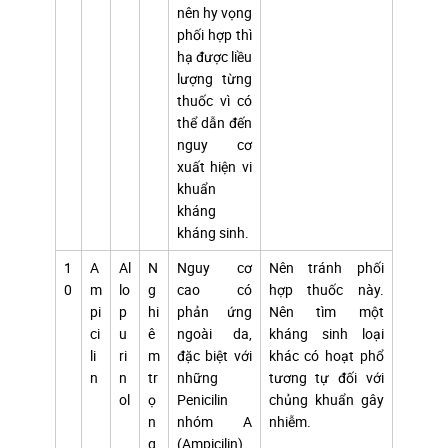
nên hy vọng
phối hợp thì
hạ được liều
lượng từng
thuốc vì có
thể dẫn đến
nguy cơ
xuất hiện vi
khuẩn
kháng
kháng sinh.
1
A
Al
N
Nguy cơ
Nên tránh phối
0
m
lo
g
cao có
hợp thuốc này.
pi
p
hi
phản ứng
Nên tìm một
ci
u
ê
ngoài da,
kháng sinh loại
li
ri
m
đặc biệt với
khác có hoạt phổ
n
n
tr
những
tương tự đối với
ol
ọ
Penicilin
chủng khuẩn gây
n
nhóm A
nhiễm.
g
(Ampicilin).