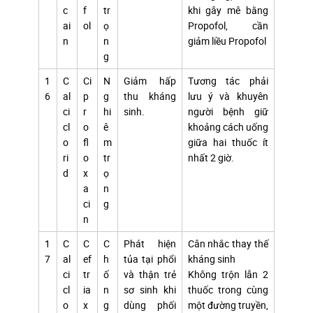
c
f
tr
khi gây mê bằng
ai
ol
ọ
Propofol, cần
n
n
giảm liều Propofol
g
1
C
Ci
N
Giảm hấp
Tương tác phải
6
al
p
g
thu kháng
lưu ý và khuyên
ci
r
hi
sinh.
người bệnh giữ
cl
o
ê
khoảng cách uống
o
fl
m
giữa hai thuốc ít
ri
o
tr
nhất 2 giờ.
d
x
ọ
a
n
ci
g
n
1
C
C
C
Phát hiện
Cân nhắc thay thế
7
al
ef
h
tủa tại phổi
kháng sinh
ci
tr
ố
và thận trẻ
Không trộn lẫn 2
cl
ia
n
sơ sinh khi
thuốc trong cùng
o
x
g
dùng phối
một đường truyền,