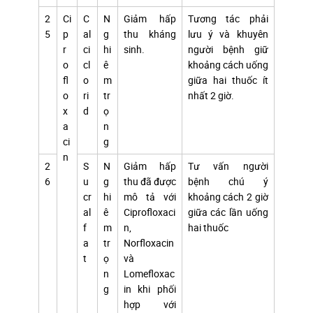
2
Ci
C
N
Giảm hấp
Tương tác phải
5
p
al
g
thu kháng
lưu ý và khuyên
r
ci
hi
sinh.
người bệnh giữ
o
cl
ê
khoảng cách uống
fl
o
m
giữa hai thuốc ít
o
ri
tr
nhất 2 giờ.
x
d
ọ
a
n
ci
g
n
2
S
N
Giảm hấp
Tư vấn người
6
u
g
thu đã được
bệnh chú ý
cr
hi
mô tả với
khoảng cách 2 giờ
al
ê
Ciprofloxaci
giữa các lần uống
f
m
n,
hai thuốc
a
tr
Norfloxacin
t
ọ
và
n
Lomefloxac
g
in khi phối
hợp với