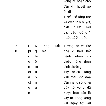
vòng 2h hoặc cho
đến khi huyết áp
ổn định.
+ Nếu có tăng ure
và creatinin huyết,
cần giảm liều
và/hoặc ngừng 1
hoặc cả 2 thuốc.
2
S
N
Tăng kali
Tương tác có thể
0
pi
g
máu
nhẹ ở hầu hết
r
hi
bệnh nhân có
o
ê
chức năng thận
n
m
bình thường
ol
tr
Tuy nhiên, tăng
a
ọ
kali máu đe doạ
ct
n
đến mạng sống và
o
g
gây tử vong đã
n
được báo cáo là
xảy ra trong vòng
vài ngày tới vài