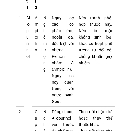
t
t
1
2
1
Al
A
N
Nguy cơ
Nên tránh phối
lo
m
g
cao có
hợp thuốc này.
p
pi
hi
phản ứng
Nên tìm một
u
ci
ê
ngoài da,
kháng sinh loại
ri
li
m
đặc biệt với
khác có hoạt phổ
n
n
tr
những
tương tự đối với
ol
ọ
Penicilin
chủng khuẩn gây
n
nhóm A
nhiễm.
g
(Ampicilin).
Nguy cơ
này quan
trọng với
người bệnh
Gout.
2
C
N
Dùng chung
Theo dõi chặt chẽ
a
g
Allopurinol
hoặc thay thế
p
hi
với thuốc
thuốc khác.
t
ê
ức chế men
Theo dõi chặt chẽ