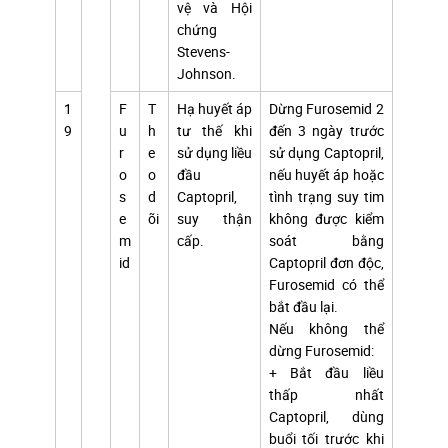
vệ và Hội
chứng
Stevens-
Johnson.
1
F
T
Hạ huyết áp
Dừng Furosemid 2
9
u
h
tư thế khi
đến 3 ngày trước
r
e
sử dụng liều
sử dụng Captopril,
o
o
đầu
nếu huyết áp hoặc
s
d
Captopril,
tình trạng suy tim
e
õi
suy thận
không được kiểm
m
cấp.
soát bằng
id
Captopril đơn độc,
Furosemid có thể
bắt đầu lại.
Nếu không thể
dừng Furosemid:
+ Bắt đầu liều
thấp nhất
Captopril, dùng
buổi tối trước khi