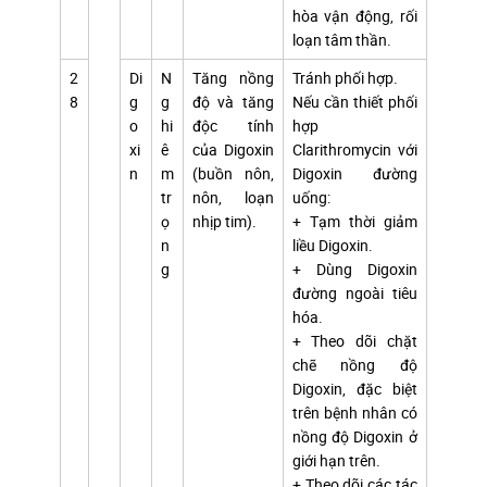
hòa vận động, rối
loạn tâm thần.
2
Di
N
Tăng nồng
Tránh phối hợp.
8
g
g
độ và tăng
Nếu cần thiết phối
o
hi
độc tính
hợp
xi
ê
của Digoxin
Clarithromycin với
n
m
(buồn nôn,
Digoxin đường
tr
nôn, loạn
uống:
ọ
nhịp tim).
+ Tạm thời giảm
n
liều Digoxin.
g
+ Dùng Digoxin
đường ngoài tiêu
hóa.
+ Theo dõi chặt
chẽ nồng độ
Digoxin, đặc biệt
trên bệnh nhân có
nồng độ Digoxin ở
giới hạn trên.
+ Theo dõi các tác