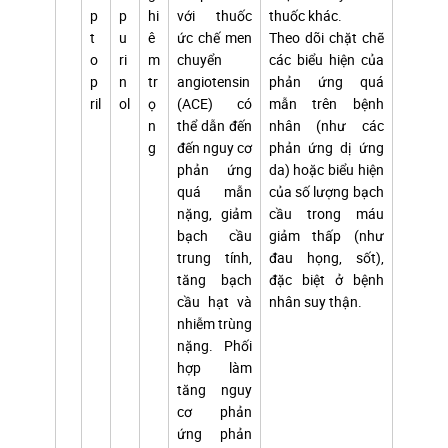
p
p
hi
với thuốc
thuốc khác.
t
u
ê
ức chế men
Theo dõi chặt chẽ
o
ri
m
chuyển
các biểu hiện của
p
n
tr
angiotensin
phản ứng quá
ril
ol
ọ
(ACE) có
mẫn trên bệnh
n
thể dẫn đến
nhân (như các
g
đến nguy cơ
phản ứng dị ứng
phản ứng
da) hoặc biểu hiện
quá mẫn
của số lượng bạch
nặng, giảm
cầu trong máu
bạch cầu
giảm thấp (như
trung tính,
đau họng, sốt),
tăng bạch
đặc biệt ở bệnh
cầu hạt và
nhân suy thận.
nhiễm trùng
nặng. Phối
hợp làm
tăng nguy
cơ phản
ứng phản