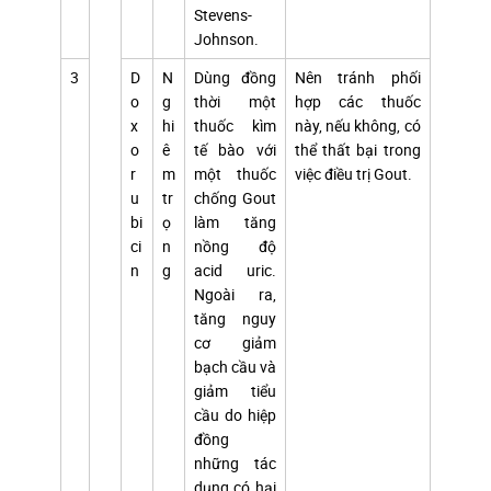
Stevens-
Johnson.
3
D
N
Dùng đồng
Nên tránh phối
o
g
thời một
hợp các thuốc
x
hi
thuốc kìm
này, nếu không, có
o
ê
tế bào với
thể thất bại trong
r
m
một thuốc
việc điều trị Gout.
u
tr
chống Gout
bi
ọ
làm tăng
ci
n
nồng độ
n
g
acid uric.
Ngoài ra,
tăng nguy
cơ giảm
bạch cầu và
giảm tiểu
cầu do hiệp
đồng
những tác
dụng có hại