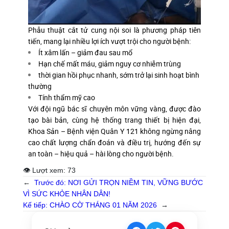
Phẫu thuật cắt tử cung nội soi là phương pháp tiên
tiến, mang lại nhiều lợi ích vượt trội cho người bệnh:
Ít xâm lấn – giảm đau sau mổ
Hạn chế mất máu, giảm nguy cơ nhiễm trùng
thời gian hồi phục nhanh, sớm trở lại sinh hoạt bình
thường
Tính thẩm mỹ cao
Với đội ngũ bác sĩ chuyên môn vững vàng, được đào
tạo bài bản, cùng hệ thống trang thiết bị hiện đại,
Khoa Sản – Bệnh viện Quân Y 121 không ngừng nâng
cao chất lượng chẩn đoán và điều trị, hướng đến sự
an toàn – hiệu quả – hài lòng cho người bệnh.
👁 Lượt xem:
73
←
Trước đó:
NƠI GỬI TRỌN NIỀM TIN, VỮNG BƯỚC
VÌ SỨC KHỎE NHÂN DÂN!
Kế tiếp:
CHÀO CỜ THÁNG 01 NĂM 2026
→