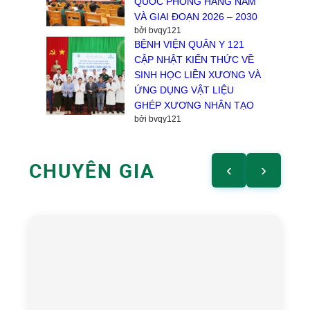
QUỐC PHÒNG HẰNG NĂM
VÀ GIAI ĐOẠN 2026 – 2030
bởi bvqy121
BỆNH VIỆN QUÂN Y 121
CẬP NHẬT KIẾN THỨC VỀ
SINH HỌC LIỀN XƯƠNG VÀ
ỨNG DỤNG VẬT LIỆU
GHÉP XƯƠNG NHÂN TẠO
bởi bvqy121
CHUYÊN GIA
‹
›