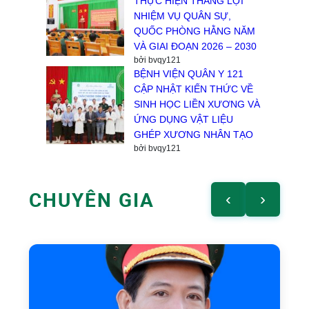
THỰC HIỆN THẮNG LỢI
NHIỆM VỤ QUÂN SỰ,
QUỐC PHÒNG HẰNG NĂM
VÀ GIAI ĐOẠN 2026 – 2030
bởi bvqy121
BỆNH VIỆN QUÂN Y 121
CẬP NHẬT KIẾN THỨC VỀ
SINH HỌC LIỀN XƯƠNG VÀ
ỨNG DỤNG VẬT LIỆU
GHÉP XƯƠNG NHÂN TẠO
bởi bvqy121
CHUYÊN GIA
‹
›