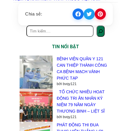
Chia sẻ:
TIN NỔI BẬT
BỆNH VIỆN QUÂN Y 121
CAN THIỆP THÀNH CÔNG
CA BỆNH MẠCH VÀNH
PHỨC TẠP
bởi bvqy121
TỔ CHỨC NHIỀU HOẠT
ĐỘNG TRI ÂN NHÂN KỶ
NIỆM 79 NĂM NGÀY
THƯƠNG BINH – LIỆT SĨ
bởi bvqy121
PHÁT ĐỘNG THI ĐUA