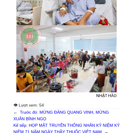
NHẬT HÀO
👁 Lượt xem:
54
←
Trước đó:
MỪNG ĐẢNG QUANG VINH, MỪNG
XUÂN BÍNH NGỌ
Kế tiếp:
HỌP MẶT TRUYỀN THỐNG NHÂN KỶ NIỆM KỶ
NIỆM 71 NĂM NGÀY THẦY THUỐC VIỆT NAM
→