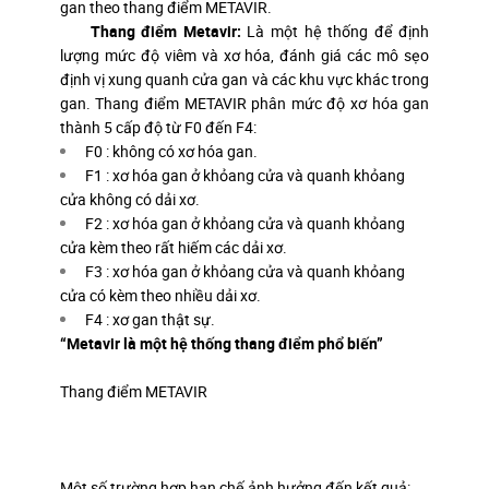
gan theo thang điểm METAVIR.
Thang đ
iểm Metavir:
Là một hệ thống để định
lượng mức độ viêm và xơ hóa, đánh giá các mô sẹo
định vị xung quanh cửa gan và các khu vực khác trong
gan. Thang điểm METAVIR phân mức độ xơ hóa gan
thành 5 cấp độ từ F0 đến F4:
F0 : không có xơ hóa gan.
F1 : xơ hóa gan ở khỏang cửa và quanh khỏang
cửa không có dải xơ.
F2 : xơ hóa gan ở khỏang cửa và quanh khỏang
cửa kèm theo rất hiếm các dải xơ.
F3 : xơ hóa gan ở khỏang cửa và quanh khỏang
cửa có kèm theo nhiều dải xơ.
F4 : xơ gan thật sự.
“Metavir là một hệ thống thang điểm phổ biến”
Thang điểm METAVIR
Một số trường hợp hạn chế ảnh hưởng đến kết quả: