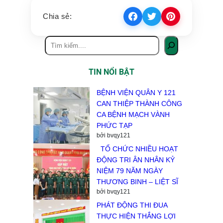
Chia sẻ:
TIN NỔI BẬT
BỆNH VIỆN QUÂN Y 121
CAN THIỆP THÀNH CÔNG
CA BỆNH MẠCH VÀNH
PHỨC TẠP
bởi bvqy121
TỔ CHỨC NHIỀU HOẠT
ĐỘNG TRI ÂN NHÂN KỶ
NIỆM 79 NĂM NGÀY
THƯƠNG BINH – LIỆT SĨ
bởi bvqy121
PHÁT ĐỘNG THI ĐUA
THỰC HIỆN THẮNG LỢI