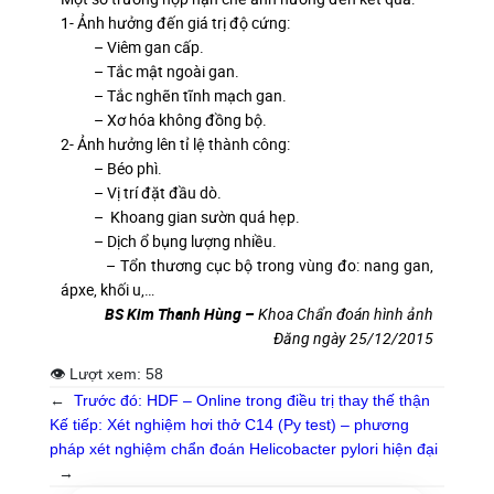
1- Ảnh hưởng đến giá trị độ cứng:
– Viêm gan cấp.
– Tắc mật ngoài gan.
– Tắc nghẽn tĩnh mạch gan.
– Xơ hóa không đồng bộ.
2- Ảnh hưởng lên tỉ lệ thành công:
– Béo phì.
– Vị trí đặt đầu dò.
– Khoang gian sườn quá hẹp.
– Dịch ổ bụng lượng nhiều.
– Tổn thương cục bộ trong vùng đo: nang gan,
ápxe, khối u,…
BS Kim Thanh Hùng –
Khoa Chẩn đoán hình ảnh
Đăng ngày 25/12/2015
👁 Lượt xem:
58
←
Trước đó:
HDF – Online trong điều trị thay thế thận
Kế tiếp:
Xét nghiệm hơi thở C14 (Py test) – phương
pháp xét nghiệm chẩn đoán Helicobacter pylori hiện đại
→