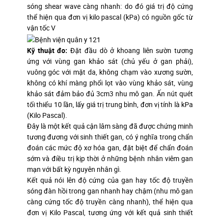
sóng shear wave càng nhanh: do đó giá trị độ cứng
thể hiện qua đơn vị kilo pascal (kPa) có nguồn gốc từ
vận tốc V
Kỹ thuật đo:
Đặt đầu dò ở khoang liên sườn tương
ứng với vùng gan khảo sát (chủ yếu ở gan phải),
vuông góc với mặt da, không chạm vào xương sườn,
không có khí màng phổi lọt vào vùng khảo sát, vùng
khảo sát đảm bảo đủ 3cm3 nhu mô gan. Ấn nút quét
tối thiểu 10 lần, lấy giá trị trung bình, đơn vị tính là kPa
(Kilo Pascal).
Đây là một kết quả cận lâm sàng đã được chứng minh
tương đương với sinh thiết gan, có ý nghĩa trong chẩn
đoán các mức độ xơ hóa gan, đặt biệt để chẩn đoán
sớm và điều trị kịp thời ở những bệnh nhân viêm gan
mạn với bất kỳ nguyên nhân gì.
Kết quả nói lên độ cứng của gan hay tốc độ truyền
sóng đàn hồi trong gan nhanh hay chậm (nhu mô gan
càng cứng tốc độ truyền càng nhanh), thể hiện qua
đơn vị Kilo Pascal, tương ứng với kết quả sinh thiết