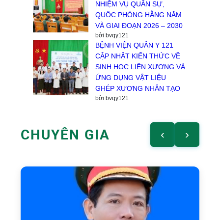
NHIỆM VỤ QUÂN SỰ,
QUỐC PHÒNG HẰNG NĂM
VÀ GIAI ĐOẠN 2026 – 2030
bởi bvqy121
BỆNH VIỆN QUÂN Y 121
CẬP NHẬT KIẾN THỨC VỀ
SINH HỌC LIỀN XƯƠNG VÀ
ỨNG DỤNG VẬT LIỆU
GHÉP XƯƠNG NHÂN TẠO
bởi bvqy121
CHUYÊN GIA
‹
›