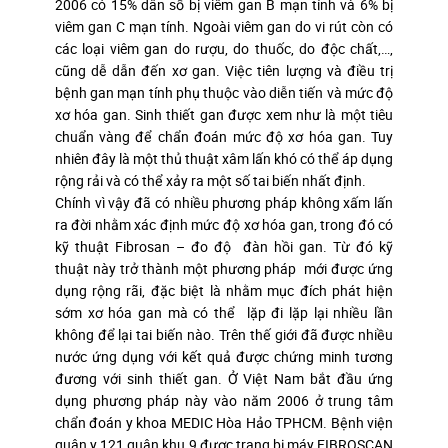
2006 có 15% dân số bị viêm gan B mạn tính và 6% bị
viêm gan C mạn tính. Ngoài viêm gan do vi rút còn có
các loại viêm gan do rượu, do thuốc, do độc chất,…,
cũng dễ dẫn đến xơ gan. Việc tiên lượng và điều trị
bệnh gan mạn tính phụ thuộc vào diễn tiến và mức độ
xơ hóa gan. Sinh thiết gan được xem như là một tiêu
chuẩn vàng để chẩn đoán mức độ xơ hóa gan. Tuy
nhiên đây là một thủ thuật xâm lấn khó có thể áp dụng
rộng rải và có thể xảy ra một số tai biến nhất định.
Chính vì vậy đã có nhiều phương pháp không xấm lấn
ra đời nhằm xác định mức độ xơ hóa gan, trong đó có
kỹ thuật Fibrosan – đo độ đàn hồi gan. Từ đó kỹ
thuật này trở thành một phương pháp mới được ứng
dụng rộng rãi, đặc biệt là nhằm mục đích phát hiện
sớm xơ hóa gan mà có thể lặp đi lặp lại nhiều lần
không để lại tai biến nào. Trên thế giới đã được nhiều
nước ứng dụng với kết quả được chứng minh tương
đương với sinh thiết gan. Ở Việt Nam bắt đầu ứng
dụng phương pháp này vào năm 2006 ở trung tâm
chẩn đoán y khoa MEDIC Hòa Hảo TPHCM. Bệnh viện
quân y 121 quân khu 9 được trang bị máy FIBROSCAN