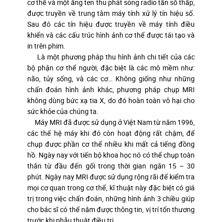
cơ thể và một ăng ten thu phát sóng radio tần số thấp,
được truyền về trung tâm máy tính xử lý tín hiệu số.
Sau đó các tín hiệu được truyền về máy tính điều
khiển và các cấu trúc hình ảnh cơ thể được tái tạo và
in trên phim.
Là một phương pháp thu hình ảnh chi tiết của các
bộ phận cơ thể người, đặc biệt là các mô mềm như:
não, tủy sống, và các cơ… Không giống như những
chẩn đoán hình ảnh khác, phương pháp chụp MRI
không dùng bức xạ tia X, do đó hoàn toàn vô hại cho
sức khỏe của chúng ta.
Máy MRI đã được sử dụng ở Việt Nam từ năm 1996,
các thế hệ máy khi đó còn hoạt động rất chậm, để
chụp được phần cơ thể nhiều khi mất cả tiếng đồng
hồ. Ngày nay với tiến bộ khoa học nó có thể chụp toàn
thân từ đầu đến gối trong thời gian ngắn 15 – 30
phút. Ngày nay MRI được sử dụng rộng rãi để kiểm tra
mọi cơ quan trong cơ thể, kĩ thuật này đặc biệt có giá
trị trong việc chẩn đoán, những hình ảnh 3 chiều giúp
cho bác sĩ có thể nắm được thông tin, vị trí tổn thương
trước khi phẫu thuật điều trị.