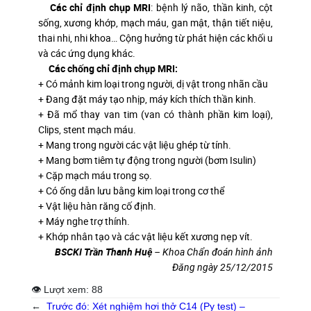
Các chỉ định chụp MRI
: bệnh lý não, thần kinh, cột
sống, xương khớp, mạch máu, gan mật, thận tiết niệu,
thai nhi, nhi khoa… Cộng hưởng từ phát hiện các khối u
và các ứng dụng khác.
Các chống chỉ định chụp MRI:
+ Có mảnh kim loại trong người, dị vật trong nhãn cầu
+ Đang đặt máy tạo nhịp, máy kích thích thần kinh.
+ Đã mổ thay van tim (van có thành phần kim loại),
Clips, stent mạch máu.
+ Mang trong người các vật liệu ghép từ tính.
+ Mang bơm tiêm tự động trong người (bơm Isulin)
+ Cặp mạch máu trong sọ.
+ Có ống dẫn lưu bằng kim loại trong cơ thể
+ Vật liệu hàn răng cố định.
+ Máy nghe trợ thính.
+ Khớp nhân tạo và các vật liệu kết xương nẹp vít.
BSCKI Trần Thanh Huệ
– Khoa Chẩn đoán hình ảnh
Đăng ngày 25/12/2015
👁 Lượt xem:
88
←
Trước đó:
Xét nghiệm hơi thở C14 (Py test) –