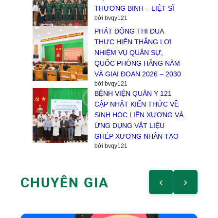
THƯƠNG BINH – LIỆT SĨ
bởi bvqy121
PHÁT ĐỘNG THI ĐUA
THỰC HIỆN THẮNG LỢI
NHIỆM VỤ QUÂN SỰ,
QUỐC PHÒNG HẰNG NĂM
VÀ GIAI ĐOẠN 2026 – 2030
bởi bvqy121
BỆNH VIỆN QUÂN Y 121
CẬP NHẬT KIẾN THỨC VỀ
SINH HỌC LIỀN XƯƠNG VÀ
ỨNG DỤNG VẬT LIỆU
GHÉP XƯƠNG NHÂN TẠO
bởi bvqy121
CHUYÊN GIA
‹
›