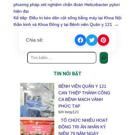
phương pháp xét nghiệm chẩn đoán Helicobacter pylori
hiện đại
Kế tiếp:
Điều trị kéo dãn cột sống bằng máy tại Khoa Nội
thần kinh và Khoa Đông y tại Bệnh viện Quân y 121
→
Chia sẻ:
TIN NỔI BẬT
BỆNH VIỆN QUÂN Y 121
CAN THIỆP THÀNH CÔNG
CA BỆNH MẠCH VÀNH
PHỨC TẠP
bởi bvqy121
TỔ CHỨC NHIỀU HOẠT
ĐỘNG TRI ÂN NHÂN KỶ
NIỆM 79 NĂM NGÀY