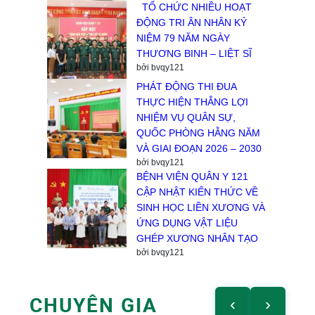
TỔ CHỨC NHIỀU HOẠT
ĐỘNG TRI ÂN NHÂN KỶ
NIỆM 79 NĂM NGÀY
THƯƠNG BINH – LIỆT SĨ
bởi bvqy121
PHÁT ĐỘNG THI ĐUA
THỰC HIỆN THẮNG LỢI
NHIỆM VỤ QUÂN SỰ,
QUỐC PHÒNG HẰNG NĂM
VÀ GIAI ĐOẠN 2026 – 2030
bởi bvqy121
BỆNH VIỆN QUÂN Y 121
CẬP NHẬT KIẾN THỨC VỀ
SINH HỌC LIỀN XƯƠNG VÀ
ỨNG DỤNG VẬT LIỆU
GHÉP XƯƠNG NHÂN TẠO
bởi bvqy121
CHUYÊN GIA
‹
›