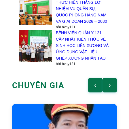
THỰC HIỆN THẮNG LỢI
NHIỆM VỤ QUÂN SỰ,
QUỐC PHÒNG HẰNG NĂM
VÀ GIAI ĐOẠN 2026 – 2030
bởi bvqy121
BỆNH VIỆN QUÂN Y 121
CẬP NHẬT KIẾN THỨC VỀ
SINH HỌC LIỀN XƯƠNG VÀ
ỨNG DỤNG VẬT LIỆU
GHÉP XƯƠNG NHÂN TẠO
bởi bvqy121
CHUYÊN GIA
‹
›