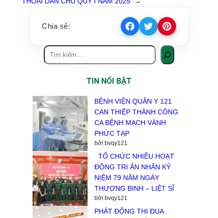
THOẠI DÂN CHỦ QUÝ I NĂM 2025
→
Chia sẻ:
TIN NỔI BẬT
BỆNH VIỆN QUÂN Y 121
CAN THIỆP THÀNH CÔNG
CA BỆNH MẠCH VÀNH
PHỨC TẠP
bởi bvqy121
TỔ CHỨC NHIỀU HOẠT
ĐỘNG TRI ÂN NHÂN KỶ
NIỆM 79 NĂM NGÀY
THƯƠNG BINH – LIỆT SĨ
bởi bvqy121
PHÁT ĐỘNG THI ĐUA