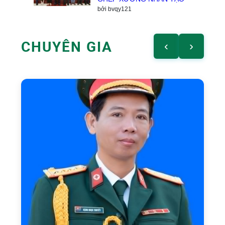
bởi bvqy121
CHUYÊN GIA
‹
›