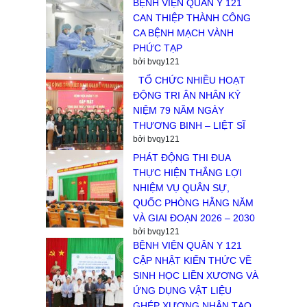
BỆNH VIỆN QUÂN Y 121
CAN THIỆP THÀNH CÔNG
CA BỆNH MẠCH VÀNH
PHỨC TẠP
bởi bvqy121
TỔ CHỨC NHIỀU HOẠT
ĐỘNG TRI ÂN NHÂN KỶ
NIỆM 79 NĂM NGÀY
THƯƠNG BINH – LIỆT SĨ
bởi bvqy121
PHÁT ĐỘNG THI ĐUA
THỰC HIỆN THẮNG LỢI
NHIỆM VỤ QUÂN SỰ,
QUỐC PHÒNG HẰNG NĂM
VÀ GIAI ĐOẠN 2026 – 2030
bởi bvqy121
BỆNH VIỆN QUÂN Y 121
CẬP NHẬT KIẾN THỨC VỀ
SINH HỌC LIỀN XƯƠNG VÀ
ỨNG DỤNG VẬT LIỆU
GHÉP XƯƠNG NHÂN TẠO