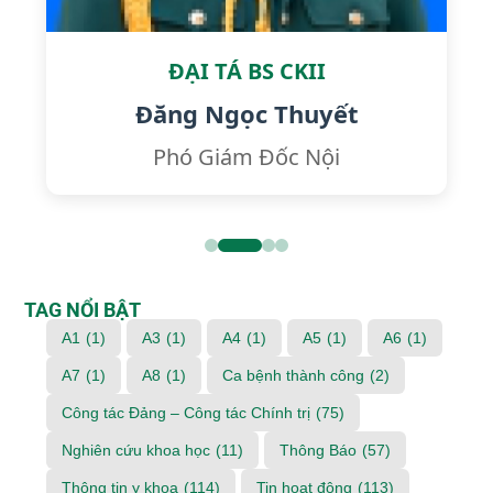
ĐẠI TÁ BS CKII
Đăng Ngọc Thuyết
Phó Giám Đốc Nội
TAG NỔI BẬT
A1
(1)
A3
(1)
A4
(1)
A5
(1)
A6
(1)
A7
(1)
A8
(1)
Ca bệnh thành công
(2)
Công tác Đảng – Công tác Chính trị
(75)
Nghiên cứu khoa học
(11)
Thông Báo
(57)
Thông tin y khoa
(114)
Tin hoạt động
(113)