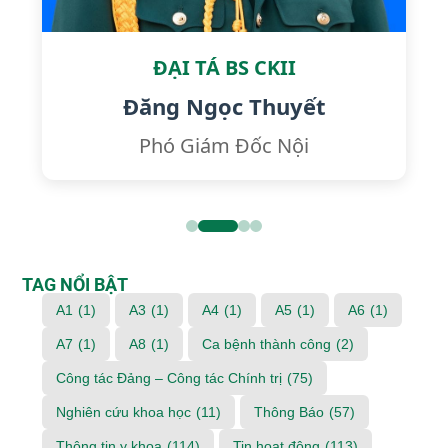
ĐẠI TÁ BS CKII
Đăng Ngọc Thuyết
Phó Giám Đốc Nội
TAG NỔI BẬT
A1
(1)
A3
(1)
A4
(1)
A5
(1)
A6
(1)
A7
(1)
A8
(1)
Ca bệnh thành công
(2)
Công tác Đảng – Công tác Chính trị
(75)
Nghiên cứu khoa học
(11)
Thông Báo
(57)
Thông tin y khoa
(114)
Tin hoạt động
(113)