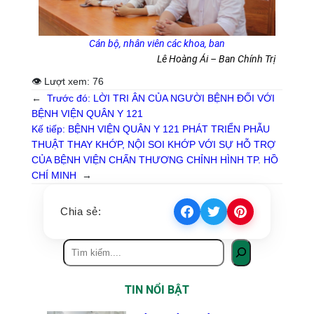
Cán bộ, nhân viên các khoa, ban
Lê Hoàng Ái – Ban Chính Trị
👁 Lượt xem:
76
←
Trước đó:
LỜI TRI ÂN CỦA NGƯỜI BỆNH ĐỐI VỚI
BỆNH VIỆN QUÂN Y 121
Kế tiếp:
BỆNH VIỆN QUÂN Y 121 PHÁT TRIỂN PHẪU
THUẬT THAY KHỚP, NỘI SOI KHỚP VỚI SỰ HỖ TRỢ
CỦA BỆNH VIỆN CHẤN THƯƠNG CHỈNH HÌNH TP. HỒ
CHÍ MINH
→
Chia sẻ:
TIN NỔI BẬT