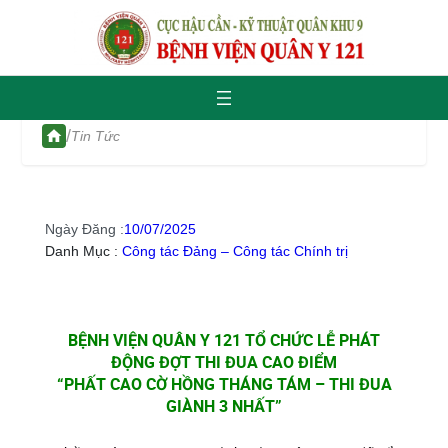
/
Tin Tức
Ngày Đăng :
10/07/2025
Danh Mục :
Công tác Đảng – Công tác Chính trị
BỆNH VIỆN QUÂN Y 121 TỔ CHỨC LỄ PHÁT
ĐỘNG ĐỢT THI ĐUA CAO ĐIỂM
“PHẤT CAO CỜ HỒNG THÁNG TÁM – THI ĐUA
GIÀNH 3 NHẤT”