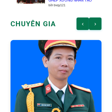
GHÉP XƯƠNG NHÂN TẠO
bởi bvqy121
CHUYÊN GIA
‹
›