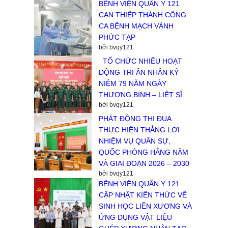
BỆNH VIỆN QUÂN Y 121
CAN THIỆP THÀNH CÔNG
CA BỆNH MẠCH VÀNH
PHỨC TẠP
bởi bvqy121
TỔ CHỨC NHIỀU HOẠT
ĐỘNG TRI ÂN NHÂN KỶ
NIỆM 79 NĂM NGÀY
THƯƠNG BINH – LIỆT SĨ
bởi bvqy121
PHÁT ĐỘNG THI ĐUA
THỰC HIỆN THẮNG LỢI
NHIỆM VỤ QUÂN SỰ,
QUỐC PHÒNG HẰNG NĂM
VÀ GIAI ĐOẠN 2026 – 2030
bởi bvqy121
BỆNH VIỆN QUÂN Y 121
CẬP NHẬT KIẾN THỨC VỀ
SINH HỌC LIỀN XƯƠNG VÀ
ỨNG DỤNG VẬT LIỆU