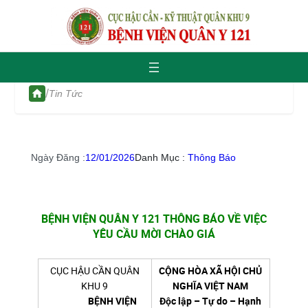
/
Tin Tức
Ngày Đăng :
12/01/2026
Danh Mục :
Thông Báo
BỆNH VIỆN QUÂN Y 121 THÔNG BÁO VỀ VIỆC
YÊU CẦU MỜI CHÀO GIÁ
CỤC HẬU CẦN QUÂN
CỘNG HÒA XÃ HỘI CHỦ
KHU 9
NGHĨA VIỆT NAM
BỆNH VIỆN
Độc lập – Tự do – Hạnh