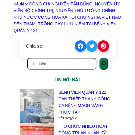
Kế tiếp:
ĐỒNG CHÍ NGUYỄN TẤN DŨNG, NGUYÊN ỦY
VIÊN BỘ CHÍNH TRỊ, NGUYÊN THỦ TƯỚNG CHÍNH
PHỦ NƯỚC CỘNG HÒA XÃ HỘI CHỦ NGHĨA VIỆT NAM
ĐẾN THĂM, TRỒNG CÂY LƯU NIỆM TẠI BỆNH VIỆN
QUÂN Y 121
→
Chia sẻ:
TIN NỔI BẬT
BỆNH VIỆN QUÂN Y 121
CAN THIỆP THÀNH CÔNG
CA BỆNH MẠCH VÀNH
PHỨC TẠP
bởi bvqy121
TỔ CHỨC NHIỀU HOẠT
ĐỘNG TRI ÂN NHÂN KỶ