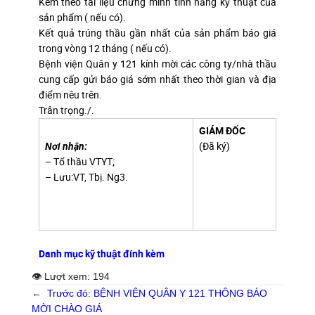
Kèm theo tài liệu chứng minh tính năng kỹ thuật của
sản phẩm ( nếu có).
Kết quả trúng thầu gần nhất của sản phẩm báo giá
trong vòng 12 tháng ( nếu có).
Bệnh viện Quân y 121 kính mời các công ty/nhà thầu
cung cấp gửi báo giá sớm nhất theo thời gian và địa
điểm nêu trên.
Trân trọng./.
GIÁM ĐỐC
Nơi nhận:
(Đã ký)
– Tổ thầu VTYT;
– Lưu:VT, Tbị. Ng3.
Danh mục kỹ thuật đính kèm
👁 Lượt xem:
194
←
Trước đó:
BỆNH VIỆN QUÂN Y 121 THÔNG BÁO
MỜI CHÀO GIÁ