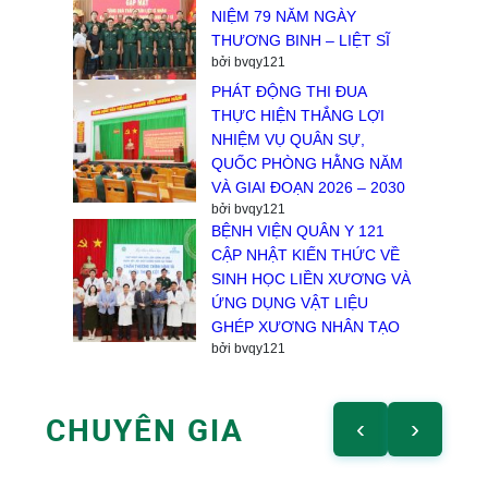
NIỆM 79 NĂM NGÀY
THƯƠNG BINH – LIỆT SĨ
bởi bvqy121
PHÁT ĐỘNG THI ĐUA
THỰC HIỆN THẮNG LỢI
NHIỆM VỤ QUÂN SỰ,
QUỐC PHÒNG HẰNG NĂM
VÀ GIAI ĐOẠN 2026 – 2030
bởi bvqy121
BỆNH VIỆN QUÂN Y 121
CẬP NHẬT KIẾN THỨC VỀ
SINH HỌC LIỀN XƯƠNG VÀ
ỨNG DỤNG VẬT LIỆU
GHÉP XƯƠNG NHÂN TẠO
bởi bvqy121
CHUYÊN GIA
‹
›