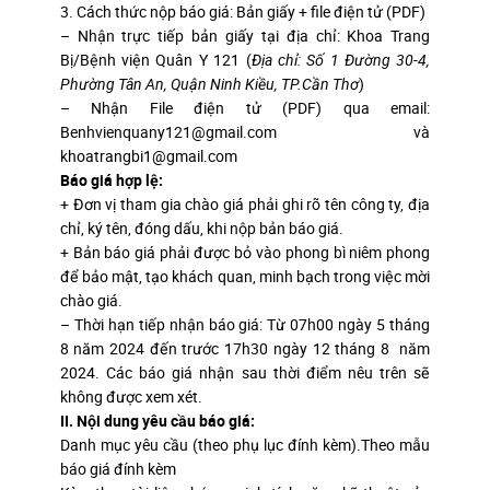
3. Cách thức nộp báo giá: Bản giấy + file điện tử (PDF)
– Nhận trực tiếp bản giấy tại địa chỉ: Khoa Trang
Bị/Bệnh viện Quân Y 121 (
Địa chỉ: Số 1 Đường 30-4,
Phường Tân An, Quận Ninh Kiều, TP.Cần Thơ
)
– Nhận File điện tử (PDF) qua email:
Benhvienquany121@gmail.com và
khoatrangbi1@gmail.com
Báo giá hợp lệ:
+ Đơn vị tham gia chào giá phải ghi rõ tên công ty, địa
chỉ, ký tên, đóng dấu, khi nộp bản báo giá.
+ Bản báo giá phải được bỏ vào phong bì niêm phong
để bảo mật, tạo khách quan, minh bạch trong việc mời
chào giá.
– Thời hạn tiếp nhận báo giá: Từ 07h00 ngày 5 tháng
8 năm 2024 đến trước 17h30 ngày 12 tháng 8 năm
2024. Các báo giá nhận sau thời điểm nêu trên sẽ
không được xem xét.
II. Nội dung yêu cầu báo giá:
Danh mục yêu cầu (theo phụ lục đính kèm).Theo mẫu
báo giá đính kèm