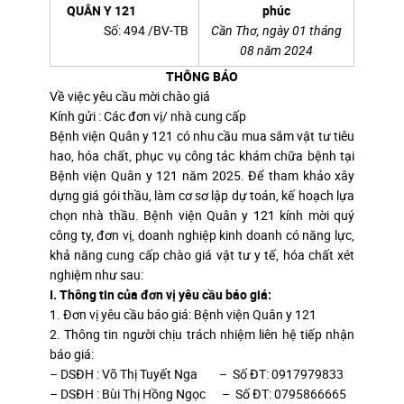
QUÂN Y 121
phúc
Số: 494 /BV-TB
Cần Thơ, ngày 01 tháng
08 năm 2024
THÔNG BÁO
Về việc yêu cầu mời chào giá
Kính gửi : Các đơn vị/ nhà cung cấp
Bệnh viện Quân y 121 có nhu cầu mua sắm vật tư tiêu
hao, hóa chất, phục vụ công tác khám chữa bệnh tại
Bệnh viện Quân y 121 năm 2025. Để tham khảo xây
dựng giá gói thầu, làm cơ sơ lập dự toán, kế hoạch lựa
chọn nhà thầu. Bệnh viện Quân y 121 kính mời quý
công ty, đơn vị, doanh nghiệp kinh doanh có năng lực,
khả năng cung cấp chào giá vật tư y tế, hóa chất xét
nghiệm như sau:
I. Thông tin của đơn vị yêu cầu báo giá:
1. Đơn vị yêu cầu báo giá: Bệnh viện Quân y 121
2. Thông tin người chịu trách nhiệm liên hệ tiếp nhận
báo giá:
– DSĐH : Võ Thị Tuyết Nga – Số ĐT: 0917979833
– DSĐH : Bùi Thị Hồng Ngọc – Số ĐT: 0795866665