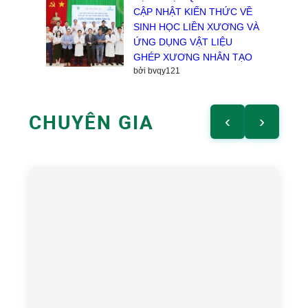
CẬP NHẬT KIẾN THỨC VỀ
SINH HỌC LIỀN XƯƠNG VÀ
ỨNG DỤNG VẬT LIỆU
GHÉP XƯƠNG NHÂN TẠO
bởi bvqy121
CHUYÊN GIA
‹
›