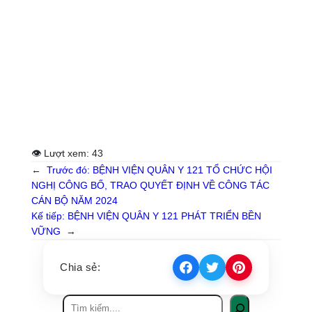
👁 Lượt xem:
43
←
Trước đó:
BỆNH VIỆN QUÂN Y 121 TỔ CHỨC HỘI
NGHỊ CÔNG BỐ, TRAO QUYẾT ĐỊNH VỀ CÔNG TÁC
CÁN BỘ NĂM 2024
Kế tiếp:
BỆNH VIỆN QUÂN Y 121 PHÁT TRIỂN BỀN
VỮNG
→
Chia sẻ: