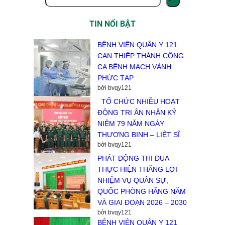
TIN NỔI BẬT
BỆNH VIỆN QUÂN Y 121
CAN THIỆP THÀNH CÔNG
CA BỆNH MẠCH VÀNH
PHỨC TẠP
bởi bvqy121
TỔ CHỨC NHIỀU HOẠT
ĐỘNG TRI ÂN NHÂN KỶ
NIỆM 79 NĂM NGÀY
THƯƠNG BINH – LIỆT SĨ
bởi bvqy121
PHÁT ĐỘNG THI ĐUA
THỰC HIỆN THẮNG LỢI
NHIỆM VỤ QUÂN SỰ,
QUỐC PHÒNG HẰNG NĂM
VÀ GIAI ĐOẠN 2026 – 2030
bởi bvqy121
BỆNH VIỆN QUÂN Y 121