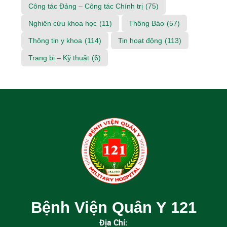
Công tác Đảng – Công tác Chính trị
(75)
Nghiên cứu khoa học
(11)
Thông Báo
(57)
Thông tin y khoa
(114)
Tin hoạt động
(113)
Trang bị – Kỹ thuật
(6)
Bệnh Viện Quân Y 121
Địa Chỉ: