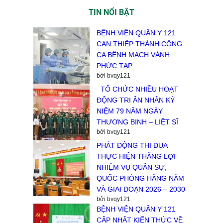
TIN NỔI BẬT
BỆNH VIỆN QUÂN Y 121
CAN THIỆP THÀNH CÔNG
CA BỆNH MẠCH VÀNH
PHỨC TẠP
bởi bvqy121
TỔ CHỨC NHIỀU HOẠT
ĐỘNG TRI ÂN NHÂN KỶ
NIỆM 79 NĂM NGÀY
THƯƠNG BINH – LIỆT SĨ
bởi bvqy121
PHÁT ĐỘNG THI ĐUA
THỰC HIỆN THẮNG LỢI
NHIỆM VỤ QUÂN SỰ,
QUỐC PHÒNG HẰNG NĂM
VÀ GIAI ĐOẠN 2026 – 2030
bởi bvqy121
BỆNH VIỆN QUÂN Y 121
CẬP NHẬT KIẾN THỨC VỀ