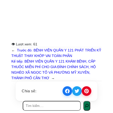
👁 Lượt xem:
61
←
Trước đó:
BỆNH VIỆN QUÂN Y 121 PHÁT TRIỂN KỸ
THUẬT THAY KHỚP VAI TOÀN PHẦN
Kế tiếp:
BỆNH VIỆN QUÂN Y 121 KHÁM BỆNH, CẤP
THUỐC MIỄN PHÍ CHO GIA ĐÌNH CHÍNH SÁCH, HỘ
NGHÈO XÃ NGỌC TỐ VÀ PHƯỜNG MỸ XUYÊN,
THÀNH PHỐ CẦN THƠ
→
Chia sẻ: