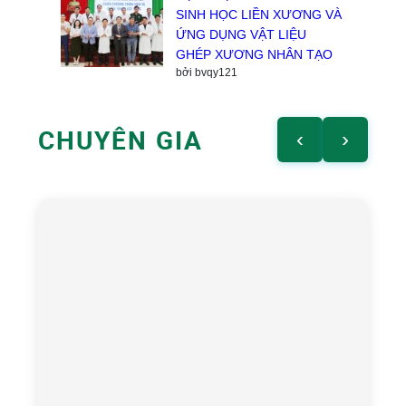
SINH HỌC LIỀN XƯƠNG VÀ
ỨNG DỤNG VẬT LIỆU
GHÉP XƯƠNG NHÂN TẠO
bởi bvqy121
CHUYÊN GIA
‹
›