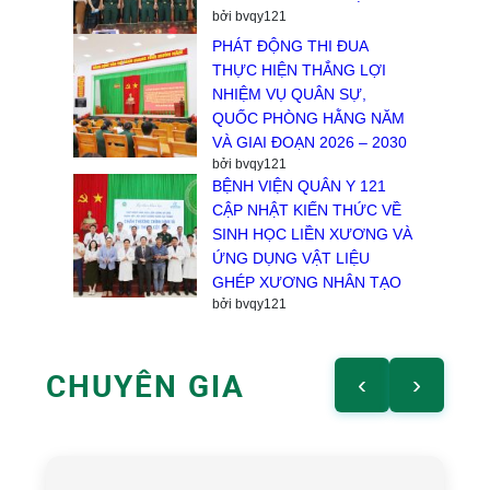
bởi bvqy121
PHÁT ĐỘNG THI ĐUA
THỰC HIỆN THẮNG LỢI
NHIỆM VỤ QUÂN SỰ,
QUỐC PHÒNG HẰNG NĂM
VÀ GIAI ĐOẠN 2026 – 2030
bởi bvqy121
BỆNH VIỆN QUÂN Y 121
CẬP NHẬT KIẾN THỨC VỀ
SINH HỌC LIỀN XƯƠNG VÀ
ỨNG DỤNG VẬT LIỆU
GHÉP XƯƠNG NHÂN TẠO
bởi bvqy121
CHUYÊN GIA
‹
›