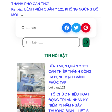
THÀNH PHỐ CẦN THƠ
Kế tiếp:
BỆNH VIỆN QUÂN Y 121 KHÔNG NGỪNG ĐỔI
MỚI
→
Chia sẻ:
TIN NỔI BẬT
BỆNH VIỆN QUÂN Y 121
CAN THIỆP THÀNH CÔNG
CA BỆNH MẠCH VÀNH
PHỨC TẠP
bởi bvqy121
TỔ CHỨC NHIỀU HOẠT
ĐỘNG TRI ÂN NHÂN KỶ
NIỆM 79 NĂM NGÀY
THƯƠNG BINH – LIỆT SĨ