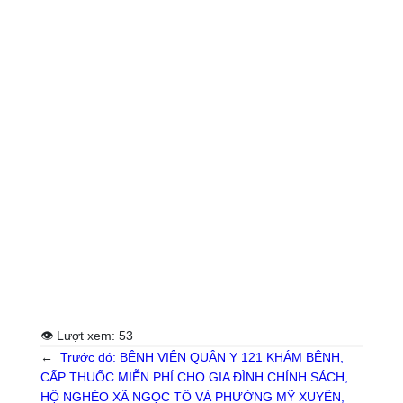
👁 Lượt xem:
53
←
Trước đó:
BỆNH VIỆN QUÂN Y 121 KHÁM BỆNH,
CẤP THUỐC MIỄN PHÍ CHO GIA ĐÌNH CHÍNH SÁCH,
HỘ NGHÈO XÃ NGỌC TỐ VÀ PHƯỜNG MỸ XUYÊN,