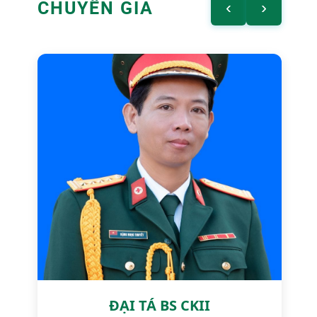
CHUYÊN GIA
‹
›
ĐẠI TÁ BS CKII