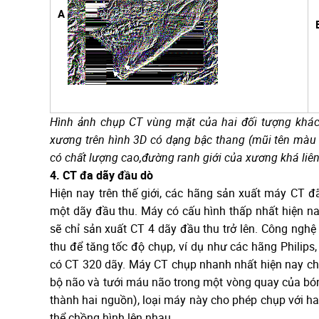
A
Hình ảnh chụp CT vùng mặt của hai đối tượng khác 
xương trên hình 3D có dạng bậc thang (mũi tên màu 
có chất lượng cao,đường ranh giới của xương khá liên
4. CT đa dãy đầu dò
Hiện nay trên thế giới, các hãng sản xuất máy CT đã
một dãy đầu thu. Máy có cấu hình thấp nhất hiện nay
sẽ chỉ sản xuất CT 4 dãy đầu thu trở lên. Công nghệ
thu để tăng tốc độ chụp, ví dụ như các hãng Philip
có CT 320 dãy. Máy CT chụp nhanh nhất hiện nay ch
bộ não và tưới máu não trong một vòng quay của bóng
thành hai nguồn), loại máy này cho phép chụp với ha
thể chồng hình lên nhau.