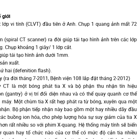
 giới
 lớp vi tính (CLVT) đầu tiên ở Anh. Chụp 1 quang ảnh mất 72
spiral CT scanner) ra đời giúp tái tạo hình ảnh trên các lớp
g. Chụp khoảng 1 giây/ 1 lớp cắt.
giúp tái tạo hình ảnh dưới 1mm.
sản xuất.
hai (defenition flash).
 (ra đời tháng 7-2011, Bệnh viện 108 lắp đặt tháng 2-2012)
CT là một bóng phát tia X và bộ phận thu nhận tín hiệu
n (gantry) ở vị trí đối diện nhau và có thể quay quanh cơ thể
 máy. Một chùm tia X rất hẹp phát ra từ bóng, xuyên qua một
p nhận. Bộ phận tiếp nhận này bao gồm một hay nhiều dãy đầu
các buồng ion hóa, cho phép lượng hóa sự suy giảm của tia X
hơn rất nhiều so với phim X-quang. Hệ thống máy tính sẽ biến
Cơ quan hay tổ chức nào của cơ thể có mức độ cản tia nhiều