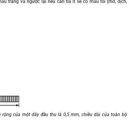
àu trắng và ngược lại nếu cản tia ít sẽ có màu tối (mỡ, dịch,
ề rộng của một dãy đầu thu là 0,5 mm, chiều dài của toàn bộ