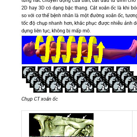
từng nấc chuyển động của bàn, bắt đầu từ đỉnh cho
2D hay 3D có dạng bậc thang. Cắt xoắn ốc là khi bón
so với cơ thể bệnh nhân là một đường xoắn ốc, tương
tốc độ chụp nhanh hơn, khắc phục được nhiễu ảnh d
dựng liên tục, không bị mấp mô.
Chụp CT xoắn ốc