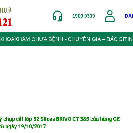
1900 0339
DÀ
 KHOA
KHÁM CHỮA BỆNH
CHUYÊN GIA – BÁC SĨ
TI
 chụp cắt lớp 32 Slices BRIVO CT 385 của hãng GE
từ ngày 19/10/2017.