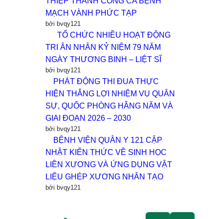
THIỆP THÀNH CÔNG CA BỆNH
MẠCH VÀNH PHỨC TẠP
bởi bvqy121
TỔ CHỨC NHIỀU HOẠT ĐỘNG
TRI ÂN NHÂN KỶ NIỆM 79 NĂM
NGÀY THƯƠNG BINH – LIỆT SĨ
bởi bvqy121
PHÁT ĐỘNG THI ĐUA THỰC
HIỆN THẮNG LỢI NHIỆM VỤ QUÂN
SỰ, QUỐC PHÒNG HẰNG NĂM VÀ
GIAI ĐOẠN 2026 – 2030
bởi bvqy121
BỆNH VIỆN QUÂN Y 121 CẬP
NHẬT KIẾN THỨC VỀ SINH HỌC
LIỀN XƯƠNG VÀ ỨNG DỤNG VẬT
LIỆU GHÉP XƯƠNG NHÂN TẠO
bởi bvqy121