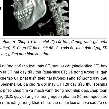
B
nhau. A: Chụp CT theo chế độ cắt trục, đường ranh giới của
trắng). B: Chụp CT theo chế độ cắt xoắn ốc, hình ảnh dựng 3D
 tục, giống như hình ảnh thực.
 ngừng chế tạo loại máy CT một lát cắt (single-slice CT) hay
 là CT hai dãy đầu thu (dual-slice CT) và trong tương lai gần
 chế tạo CT phát triển theo hai hướng: Tăng số lượng dãy đầu
s, Siemens, GE đã cho ra đời máy CT 128 dãy đầu thu, Toshiba
o phép chụp tim và mạch vành trong một nhịp đập, chụp toàn
 (0,35 giây), Tăng số lượng nguồn phát tia (từ một nguồn trở
i mức năng lượng khác nhau, cho ra hai loại ảnh và sau đó có