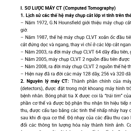
I. SƠ LƯỢC MÁY CT (Computed Tomography)
1. Lịch sử các thế hệ máy chụp cắt lớp vi tính trên thế
– Năm 1972, G.N Hounsfield giới thiệu máy chụp cắt
giờ.
– Năm 1987, thế hệ máy chụp CLVT xoắn ốc đầu tiên (
cắt đứng dọc và ngang, thay vì chỉ ở các lớp cắt ngan
– Năm 2003, ra đời máy chụp CLVT 64 dãy đầu tiên, 
– Năm 2005, máy chụp CLVT 2 nguồn đầu tiên được 
– Năm 2008, ra đời máy chụp CLVT 2 nguồn thế hệ thứ 
– Hiện nay đã ra đời các máy 128 dãy, 256 và 320 dãy
2. Nguyên lý máy CT:
Thành phần chính của máy 
(detectors), được đặt trong một khoang máy hình trò
bệnh nhân. Bóng phát tia X được coi là
“trái tim”
của
phần cơ thể và được bộ phận thu nhận tín hiệu tiế
thu, được cấu tạo bằng các tinh thể nhấp nháy hay 
sau khi đi qua cơ thể. Độ nhạy của các đầu thu cao 
đổi các thông tin lượng hóa này thành hình ảnh. 