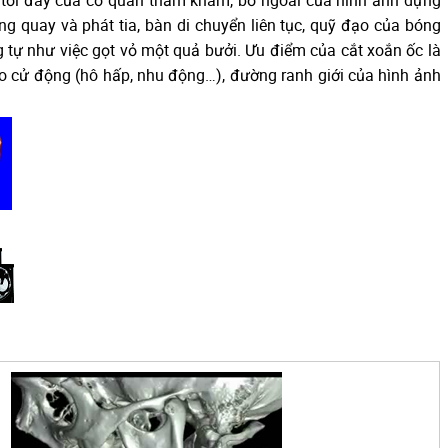
 tới đáy của cơ quan thăm khám, bờ ngoài của hình ảnh dựng
g quay và phát tia, bàn di chuyển liên tục, quỹ đạo của bóng
 tự như việc gọt vỏ một quả bưởi. Ưu điểm của cắt xoắn ốc là
o cử động (hô hấp, nhu động…), đường ranh giới của hình ảnh