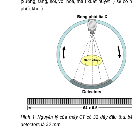
(xương, răng, sỏi, vôi hóa, máu xuất huyết…) sẽ có m
phổi, khí…).
Hình 1: Nguyên lý của máy CT có 32 dãy đầu thu, b
detectors là 32 mm.