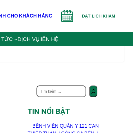
NH CHO KHÁCH HÀNG
ĐẶT LỊCH KHÁM
N TỨC
DỊCH VỤ
lIÊN HỆ
TIN NỔI BẬT
BỆNH VIỆN QUÂN Y 121 CAN