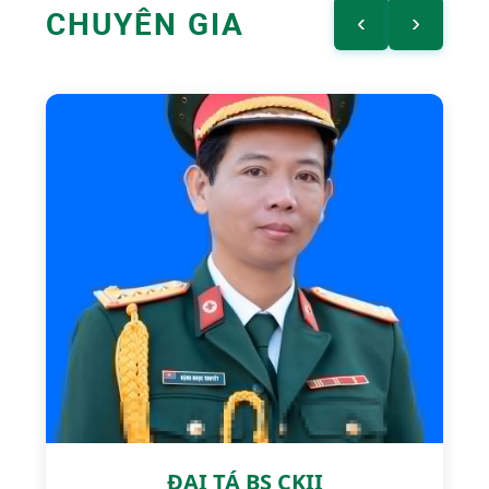
CHUYÊN GIA
‹
›
ĐẠI TÁ BS CKII