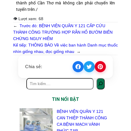
thành phố Cần Thơ mà không cần phải chuyển lên
tuyến trên./
👁 Lượt xem:
68
←
Trước đó:
BỆNH VIỆN QUÂN Y 121 CẤP CỨU
THÀNH CÔNG TRƯỜNG HỢP RẮN HỔ BƯỚM BIẾN
CHỨNG NGUY HIỂM
Kế tiếp:
THÔNG BÁO Về việc ban hành Danh mục thuốc
nhìn giống nhau, đọc giống nhau
→
Chia sẻ:
TIN NỔI BẬT
BỆNH VIỆN QUÂN Y 121
CAN THIỆP THÀNH CÔNG
CA BỆNH MẠCH VÀNH
PHỨC TẠP