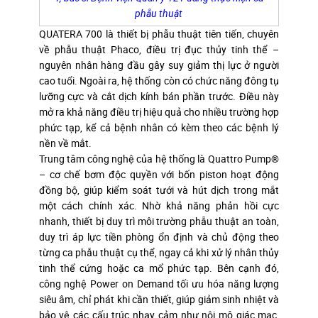
phẫu thuật
QUATERA 700 là thiết bị phẫu thuật tiên tiến, chuyên
về phẫu thuật Phaco, điều trị đục thủy tinh thể –
nguyên nhân hàng đầu gây suy giảm thị lực ở người
cao tuổi. Ngoài ra, hệ thống còn có chức năng đông tụ
lưỡng cực và cắt dịch kính bán phần trước. Điều này
mở ra khả năng điều trị hiệu quả cho nhiều trường hợp
phức tạp, kể cả bệnh nhân có kèm theo các bệnh lý
nền về mắt.
Trung tâm công nghệ của hệ thống là Quattro Pump®
– cơ chế bơm độc quyền với bốn piston hoạt động
đồng bộ, giúp kiểm soát tưới và hút dịch trong mắt
một cách chính xác. Nhờ khả năng phản hồi cực
nhanh, thiết bị duy trì môi trường phẫu thuật an toàn,
duy trì áp lực tiền phòng ổn định và chủ động theo
từng ca phẫu thuật cụ thể, ngay cả khi xử lý nhân thủy
tinh thể cứng hoặc ca mổ phức tạp. Bên cạnh đó,
công nghệ Power on Demand tối ưu hóa năng lượng
siêu âm, chỉ phát khi cần thiết, giúp giảm sinh nhiệt và
bảo vệ các cấu trúc nhạy cảm như nội mô giác mạc,