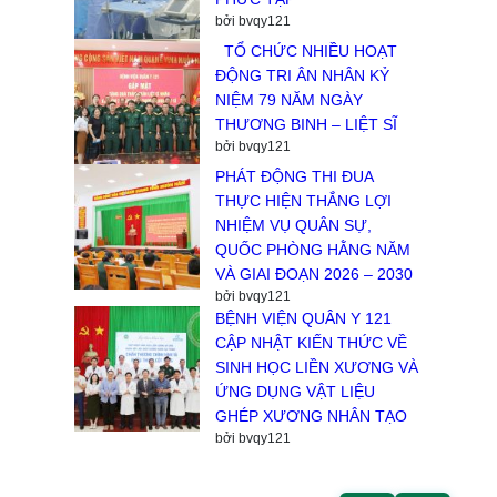
bởi bvqy121
TỔ CHỨC NHIỀU HOẠT
ĐỘNG TRI ÂN NHÂN KỶ
NIỆM 79 NĂM NGÀY
THƯƠNG BINH – LIỆT SĨ
bởi bvqy121
PHÁT ĐỘNG THI ĐUA
THỰC HIỆN THẮNG LỢI
NHIỆM VỤ QUÂN SỰ,
QUỐC PHÒNG HẰNG NĂM
VÀ GIAI ĐOẠN 2026 – 2030
bởi bvqy121
BỆNH VIỆN QUÂN Y 121
CẬP NHẬT KIẾN THỨC VỀ
SINH HỌC LIỀN XƯƠNG VÀ
ỨNG DỤNG VẬT LIỆU
GHÉP XƯƠNG NHÂN TẠO
bởi bvqy121