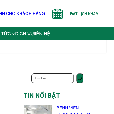
NH CHO KHÁCH HÀNG
ĐẶT LỊCH KHÁM
N TỨC
DỊCH VỤ
lIÊN HỆ
TIN NỔI BẬT
BỆNH VIỆN