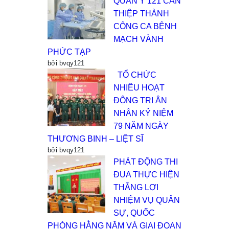
QUÂN Y 121 CAN
THIỆP THÀNH
CÔNG CA BỆNH
MẠCH VÀNH
PHỨC TẠP
bởi bvqy121
TỔ CHỨC
NHIỀU HOẠT
ĐỘNG TRI ÂN
NHÂN KỶ NIỆM
79 NĂM NGÀY
THƯƠNG BINH – LIỆT SĨ
bởi bvqy121
PHÁT ĐỘNG THI
ĐUA THỰC HIỆN
THẮNG LỢI
NHIỆM VỤ QUÂN
SỰ, QUỐC
PHÒNG HẰNG NĂM VÀ GIAI ĐOẠN