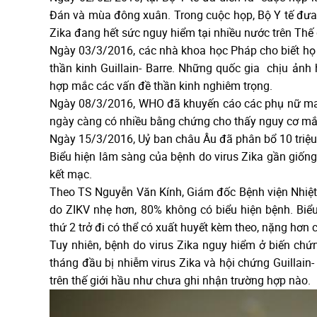
Đán và mùa đông xuân. Trong cuộc họp, Bộ Y tế đưa 
Zika đang hết sức nguy hiểm tại nhiều nước trên Thế g
Ngày 03/3/2016, các nhà khoa học Pháp cho biết họ 
thần kinh Guillain- Barre. Những quốc gia chịu ảnh
hợp mắc các vấn đề thần kinh nghiêm trọng.
Ngày 08/3/2016, WHO đã khuyến cáo các phụ nữ mang
ngày càng có nhiều bằng chứng cho thấy nguy cơ mắc d
Ngày 15/3/2016, Uỷ ban châu Âu đã phân bổ 10 triệu 
Biểu hiện lâm sàng của bệnh do virus Zika gần giống 
kết mạc.
Theo TS Nguyễn Văn Kính, Giám đốc Bệnh viện Nhiệt đ
do ZIKV nhẹ hơn, 80% không có biểu hiện bệnh. Biể
thứ 2 trở đi có thể có xuất huyết kèm theo, nặng hơn c
Tuy nhiên, bệnh do virus Zika nguy hiểm ở biến chứn
tháng đầu bị nhiễm virus Zika và hội chứng Guillain- 
trên thế giới hầu như chưa ghi nhận trường hợp nào.