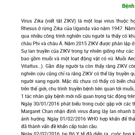
Bệnh 
Virus Zika (viết tắt ZIKV) là một loại virus thuộc h
Rhesus ở rừng Zika của Uganda vào năm 1947. Năm 1
qua nhiều công trình nghiên cứu người ta thấy có kh
châu Phi và châu Á. Năm 2015 ZIKV được phân lập ở 
Sự lan truyền của ZIKV trong tự nhiên giống như các l
bao gồm muỗi và một loạt động vật có vú. Muỗi Aedes
Vitattus…). Gần đây người ta còn thấy rằng ZIKV cò
nghiên cứu cũng chỉ ra rằng ZIKV có thể lây truyền q
người sang người. Mặc dù chưa có thấy có biến chứ
trên thế giới, chu trình truyền bệnh liên quan tới muỗ
1 tác nhân gây bệnh mới nổi quan trọng tác động trê
Ngày 30/01/2016 phát biểu trong cuộc gặp với các 
Margaret Chan nhận định virus đang lây lan nhanh b
ảnh hưởng. Ngày 01/02/2016 WHO hợp khẩn để thảo 
đã thành vấn đề khẩn cấp toàn cầu.
Ngày 02/02/2016, tại Bộ Y tế đã diễn ra cuộc họp 