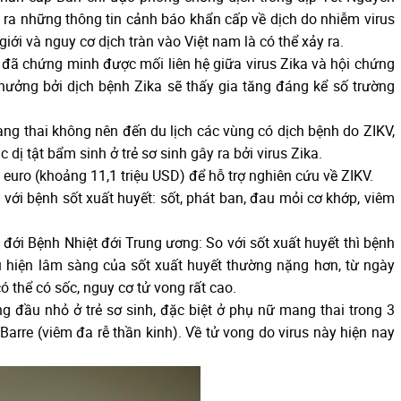
ra những thông tin cảnh báo khẩn cấp về dịch do nhiễm virus
iới và nguy cơ dịch tràn vào Việt nam là có thể xảy ra.
đã chứng minh được mối liên hệ giữa virus Zika và hội chứng
 hưởng bởi dịch bệnh Zika sẽ thấy gia tăng đáng kể số trường
 thai không nên đến du lịch các vùng có dịch bệnh do ZIKV,
ị tật bẩm sinh ở trẻ sơ sinh gây ra bởi virus Zika.
euro (khoảng 11,1 triệu USD) để hỗ trợ nghiên cứu về ZIKV.
với bệnh sốt xuất huyết: sốt, phát ban, đau mỏi cơ khớp, viêm
ới Bệnh Nhiệt đới Trung ương: So với sốt xuất huyết thì bệnh
u hiện lâm sàng của sốt xuất huyết thường nặng hơn, từ ngày
ó thể có sốc, nguy cơ tử vong rất cao.
g đầu nhỏ ở trẻ sơ sinh, đặc biệt ở phụ nữ mang thai trong 3
Barre (viêm đa rễ thần kinh). Về tử vong do virus này hiện nay