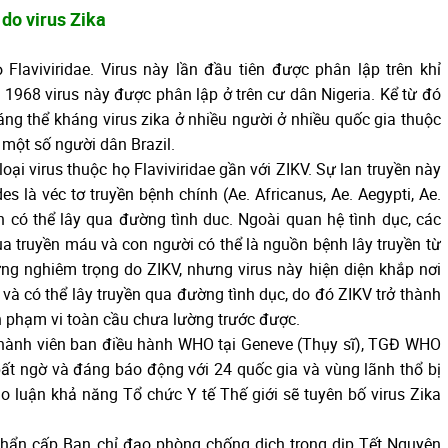
do virus Zika
ọ Flaviviridae. Virus này lần đầu tiên được phân lập trên khỉ
968 virus này được phân lập ở trên cư dân Nigeria. Kể từ đó
áng thể kháng virus zika ở nhiều người ở nhiều quốc gia thuộc
một số người dân Brazil.
oại virus thuộc họ Flaviviridae gần với ZIKV. Sự lan truyền này
 là véc tơ truyền bệnh chính (Ae. Africanus, Ae. Aegypti, Ae.
n có thể lây qua đường tình duc. Ngoài quan hệ tình dục, các
ua truyền máu và con người có thể là nguồn bệnh lây truyền từ
ng nghiêm trọng do ZIKV, nhưng virus này hiện diện khắp nơi
i, và có thể lây truyền qua đường tình dục, do đó ZIKV trở thành
n phạm vi toàn cầu chưa lường trước được.
thành viên ban điều hành WHO tại Geneve (Thụy sĩ), TGĐ WHO
ất ngờ và đáng báo động với 24 quốc gia và vùng lãnh thổ bị
luận khả năng Tổ chức Y tế Thế giới sẽ tuyên bố virus Zika
khẩn cấp Ban chỉ đạo phòng chống dịch trong dịp Tết Nguyên