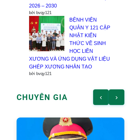
2026 – 2030
bởi bvqy121
BỆNH VIỆN
QUÂN Y 121 CẬP
NHẬT KIẾN
THỨC VỀ SINH
HỌC LIỀN
XƯƠNG VÀ ỨNG DỤNG VẬT LIỆU
GHÉP XƯƠNG NHÂN TẠO
bởi bvqy121
CHUYÊN GIA
‹
›