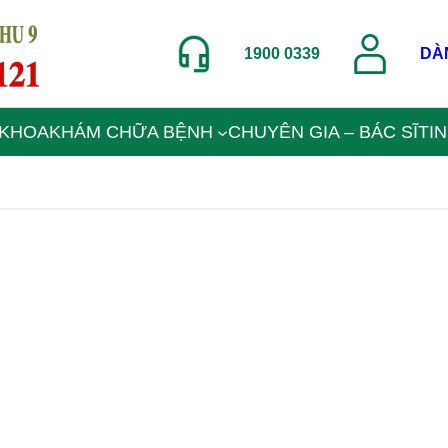
1900 0339
DÀ
 KHOA
KHÁM CHỮA BỆNH
CHUYÊN GIA – BÁC SĨ
TI