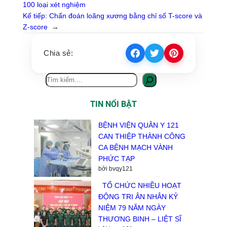
100 loại xét nghiệm
Kế tiếp:
Chẩn đoán loãng xương bằng chỉ số T-score và
Z-score
→
Chia sẻ:
T
ì
m
TIN NỔI BẬT
k
i
BỆNH VIỆN QUÂN Y 121
ế
CAN THIỆP THÀNH CÔNG
m
CA BỆNH MẠCH VÀNH
PHỨC TẠP
bởi bvqy121
TỔ CHỨC NHIỀU HOẠT
ĐỘNG TRI ÂN NHÂN KỶ
NIỆM 79 NĂM NGÀY
THƯƠNG BINH – LIỆT SĨ