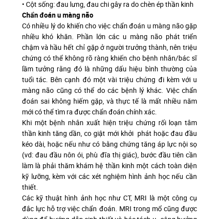
• Cột sống: đau lưng, đau chi gây ra do chèn ép thần kinh
Chẩn đoán u màng não
Có nhiều lý do khiến cho việc chẩn đoán u màng não gặp
nhiều khó khăn. Phần lớn các u màng não phát triển
chậm và hầu hết chỉ gặp ở người trưởng thành, nên triệu
chứng có thể không rõ ràng khiến cho bệnh nhân/bác sĩ
lầm tưởng rằng đó là những dấu hiệu bình thường của
tuổi tác. Bên cạnh đó một vài triệu chứng đi kèm với u
màng não cũng có thể do các bệnh lý khác. Việc chẩn
đoán sai không hiếm gặp, và thực tế là mất nhiều năm
mới có thể tìm ra được chẩn đoán chính xác.
Khi một bệnh nhân xuất hiện triệu chứng rối loạn tâm
thần kinh tăng dần, co giật mới khởi phát hoặc đau đầu
kéo dài, hoặc nếu như có bằng chứng tăng áp lực nội sọ
(vd: đau đầu nôn ói, phù đĩa thị giác), bước đầu tiên cần
làm là phải thăm khám hệ thần kinh một cách toàn diện
kỹ lưỡng, kèm với các xét nghiệm hình ảnh học nếu cần
thiết.
Các kỹ thuật hình ảnh học như CT, MRI là một công cụ
đắc lực hỗ trợ việc chẩn đoán. MRI trong mổ cũng được