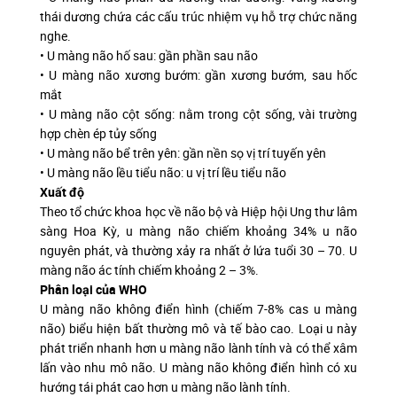
thái dương chứa các cấu trúc nhiệm vụ hỗ trợ chức năng
nghe.
• U màng não hố sau: gần phần sau não
• U màng não xương bướm: gần xương bướm, sau hốc
mắt
• U màng não cột sống: nằm trong cột sống, vài trường
hợp chèn ép tủy sống
• U màng não bể trên yên: gần nền sọ vị trí tuyến yên
• U màng não lều tiểu não: u vị trí lều tiểu não
Xuất độ
Theo tổ chức khoa học về não bộ và Hiệp hội Ung thư lâm
sàng Hoa Kỳ, u màng não chiếm khoảng 34% u não
nguyên phát, và thường xảy ra nhất ở lứa tuổi 30 – 70. U
màng não ác tính chiếm khoảng 2 – 3%.
Phân loại của WHO
U màng não không điển hình (chiếm 7-8% cas u màng
não) biểu hiện bất thường mô và tế bào cao. Loại u này
phát triển nhanh hơn u màng não lành tính và có thể xâm
lấn vào nhu mô não. U màng não không điển hình có xu
hướng tái phát cao hơn u màng não lành tính.