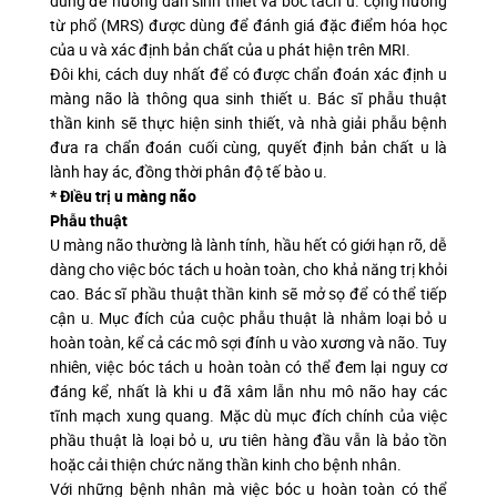
dùng để hướng dẫn sinh thiết và bóc tách u. cộng hưởng
từ phổ (MRS) được dùng để đánh giá đặc điểm hóa học
của u và xác định bản chất của u phát hiện trên MRI.
Đôi khi, cách duy nhất để có được chẩn đoán xác định u
màng não là thông qua sinh thiết u. Bác sĩ phẫu thuật
thần kinh sẽ thực hiện sinh thiết, và nhà giải phẫu bệnh
đưa ra chẩn đoán cuối cùng, quyết định bản chất u là
lành hay ác, đồng thời phân độ tế bào u.
* Điều trị u màng não
Phẫu thuật
U màng não thường là lành tính, hầu hết có giới hạn rõ, dễ
dàng cho việc bóc tách u hoàn toàn, cho khả năng trị khỏi
cao. Bác sĩ phầu thuật thần kinh sẽ mở sọ để có thể tiếp
cận u. Mục đích của cuộc phẫu thuật là nhằm loại bỏ u
hoàn toàn, kể cả các mô sợi đính u vào xương và não. Tuy
nhiên, việc bóc tách u hoàn toàn có thể đem lại nguy cơ
đáng kể, nhất là khi u đã xâm lẫn nhu mô não hay các
tĩnh mạch xung quang. Mặc dù mục đích chính của việc
phầu thuật là loại bỏ u, ưu tiên hàng đầu vẫn là bảo tồn
hoặc cải thiện chức năng thần kinh cho bệnh nhân.
Với những bệnh nhân mà việc bóc u hoàn toàn có thể