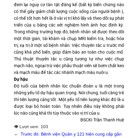
đem lại nguy cơ tàn tật đáng kể (bất kỳ biến chứng nào
có thể gây giảm chất lượng cuộc sống của người bệnh ),
có thể tốt hơn hết là ở vài vị trí khó lấy và theo dõi sự phát
triển của u bằng các xét nghiệm hình ảnh học định kỳ.
Trong những trường hợp đó, bệnh nhân sẽ được theo dõi
một thời gian, tái khám và chụp MRI kiểm tra, hoặc hóa
trị, xạ trị ở một số bệnh nhân. Việc thuyên tắc u trước mổ
cũng khá phổ biến, giúp đảm bảo an toàn cho cuộc mổ.
Thủ thuật thuyên tắc u cũng tương tự như việc chụp
mạch não, ngoại trừ việc phẫu thuật viên sẽ bơm chất keo
và mạch máu để tắc các nhánh mạch máu nuôi u.
Dự hậu
Độ tuổi của bệnh nhân lúc chuẩn đoán u là một trong
những yếu tố dự hậu quan trọng. Nói chung, tuổi càng trẻ
thì tiên lượng càng tốt. Một yếu tố tiên lượng khác đó là u
được loại bỏ hoàn toàn. Tuy nhiên điều này không phải
lúc nào củng khả thi tùy thuộc vào vị trí của u.
BSCKI Trần Thanh Huệ
👁 Lượt xem:
103
←
Trước đó:
Bệnh viện Quân y 121 hiện cung cấp gần