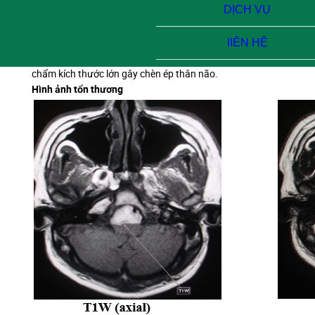
DỊCH VỤ
các biểu hiện sốt, nôn ói và đau đầu thường xuyên,
đượcKhoa Chẩn đoán hình ảntiến hành chụp MRI sọ não
với các xung T1W, T2W, FLAIR, DWI, có tiêm thuốc đối
lIÊN HỆ
quang từ. Kết quả bệnh nhân bị một khối u màng não lỗ
chẩm kích thước lớn gây chèn ép thân não.
Hình ảnh tổn thương