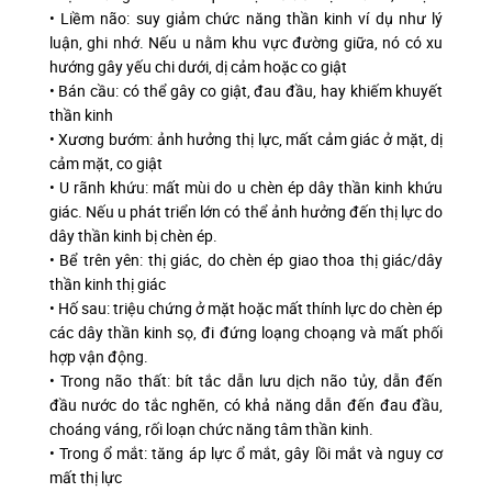
• Liềm não: suy giảm chức năng thần kinh ví dụ như lý
luận, ghi nhớ. Nếu u nằm khu vực đường giữa, nó có xu
hướng gây yếu chi dưới, dị cảm hoặc co giật
• Bán cầu: có thể gây co giật, đau đầu, hay khiếm khuyết
thần kinh
• Xương bướm: ảnh hưởng thị lực, mất cảm giác ở mặt, dị
cảm mặt, co giật
• U rãnh khứu: mất mùi do u chèn ép dây thần kinh khứu
giác. Nếu u phát triển lớn có thể ảnh hưởng đến thị lực do
dây thần kinh bị chèn ép.
• Bể trên yên: thị giác, do chèn ép giao thoa thị giác/dây
thần kinh thị giác
• Hố sau: triệu chứng ở mặt hoặc mất thính lực do chèn ép
các dây thần kinh sọ, đi đứng loạng choạng và mất phối
hợp vận động.
• Trong não thất: bít tắc dẫn lưu dịch não tủy, dẫn đến
đầu nước do tắc nghẽn, có khả năng dẫn đến đau đầu,
choáng váng, rối loạn chức năng tâm thần kinh.
• Trong ổ mắt: tăng áp lực ổ mắt, gây lồi mắt và nguy cơ
mất thị lực