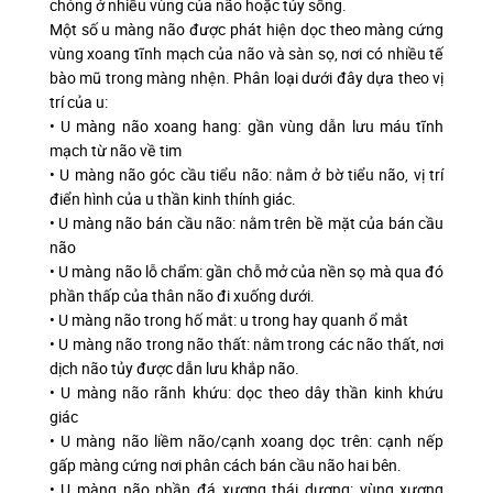
chóng ở nhiều vùng của não hoặc tủy sống.
Một số u màng não được phát hiện dọc theo màng cứng
vùng xoang tĩnh mạch của não và sàn sọ, nơi có nhiều tế
bào mũ trong màng nhện. Phân loại dưới đây dựa theo vị
trí của u:
• U màng não xoang hang: gần vùng dẫn lưu máu tĩnh
mạch từ não về tim
• U màng não góc cầu tiểu não: nằm ở bờ tiểu não, vị trí
điển hình của u thần kinh thính giác.
• U màng não bán cầu não: nằm trên bề mặt của bán cầu
não
• U màng não lỗ chẩm: gần chỗ mở của nền sọ mà qua đó
phần thấp của thân não đi xuống dưới.
• U màng não trong hố mắt: u trong hay quanh ổ mắt
• U màng não trong não thất: nằm trong các não thất, nơi
dịch não tủy được dẫn lưu khắp não.
• U màng não rãnh khứu: dọc theo dây thần kinh khứu
giác
• U màng não liềm não/cạnh xoang dọc trên: cạnh nếp
gấp màng cứng nơi phân cách bán cầu não hai bên.
• U màng não phần đá xương thái dương: vùng xương