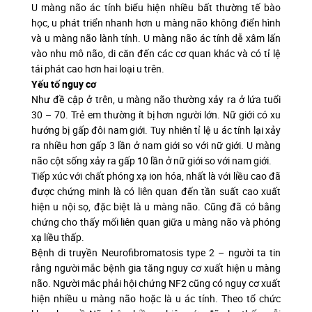
U màng não ác tính biểu hiện nhiều bất thường tế bào
học, u phát triển nhanh hơn u màng não không điển hình
và u màng não lành tính. U màng não ác tính dễ xâm lấn
vào nhu mô não, di căn đến các cơ quan khác và có tỉ lệ
tái phát cao hơn hai loại u trên.
Yếu tố nguy cơ
Như đề cập ở trên, u màng não thường xảy ra ở lứa tuổi
30 – 70. Trẻ em thường ít bị hơn người lớn. Nữ giới có xu
hướng bị gấp đôi nam giới. Tuy nhiên tỉ lệ u ác tính lại xảy
ra nhiều hơn gấp 3 lần ở nam giới so với nữ giới. U màng
não cột sống xảy ra gấp 10 lần ở nữ giới so với nam giới.
Tiếp xúc với chất phóng xạ ion hóa, nhất là với liều cao đã
được chứng minh là có liên quan đến tần suất cao xuất
hiện u nội sọ, đặc biệt là u màng não. Cũng đã có bằng
chứng cho thấy mối liên quan giữa u màng não và phóng
xạ liều thấp.
Bệnh di truyền Neurofibromatosis type 2 – người ta tin
rằng người mắc bệnh gia tăng nguy cơ xuất hiện u màng
não. Người mắc phải hội chứng NF2 cũng có nguy cơ xuất
hiện nhiều u màng não hoặc là u ác tính. Theo tổ chức