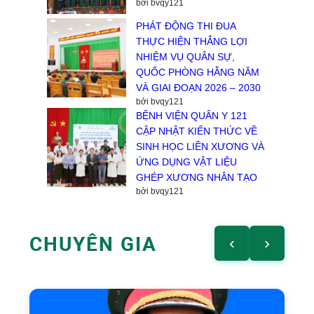
bởi bvqy121
PHÁT ĐỘNG THI ĐUA
THỰC HIỆN THẮNG LỢI
NHIỆM VỤ QUÂN SỰ,
QUỐC PHÒNG HẰNG NĂM
VÀ GIAI ĐOẠN 2026 – 2030
bởi bvqy121
BỆNH VIỆN QUÂN Y 121
CẬP NHẬT KIẾN THỨC VỀ
SINH HỌC LIỀN XƯƠNG VÀ
ỨNG DỤNG VẬT LIỆU
GHÉP XƯƠNG NHÂN TẠO
bởi bvqy121
CHUYÊN GIA
‹
›