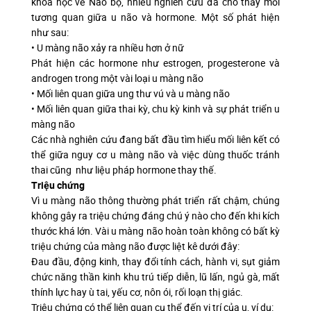
khoa học về Não bộ, nhiều nghiên cứu đã cho thấy mỗi
tương quan giữa u não và hormone. Một số phát hiện
như sau:
• U màng não xảy ra nhiều hơn ở nữ
Phát hiện các hormone như estrogen, progesterone và
androgen trong một vài loại u màng não
• Mối liên quan giữa ung thư vú và u màng não
• Mối liên quan giữa thai kỳ, chu kỳ kinh và sự phát triển u
màng não
Các nhà nghiên cứu đang bất đầu tìm hiểu mối liên kết có
thể giữa nguy cơ u màng não và việc dùng thuốc tránh
thai cũng như liệu pháp hormone thay thế.
Triệu chứng
Vì u màng não thông thường phát triển rất chậm, chúng
không gây ra triệu chứng đáng chú ý nào cho đến khi kích
thước khá lớn. Vài u màng não hoàn toàn không có bất kỳ
triệu chứng của màng não được liệt kê dưới đây:
Đau đầu, động kinh, thay đổi tính cách, hành vi, sụt giảm
chức năng thần kinh khu trú tiếp diễn, lũ lấn, ngủ gà, mất
thính lực hay ù tai, yếu cơ, nôn ói, rối loạn thị giác.
Triệu chứng có thể liên quan cụ thể đến vị trí của u, ví dụ: