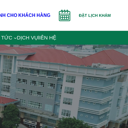
NH CHO KHÁCH HÀNG
ĐẶT LỊCH KHÁM
N TỨC
DỊCH VỤ
lIÊN HỆ