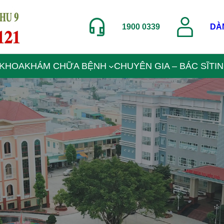
1900 0339
DÀ
 KHOA
KHÁM CHỮA BỆNH
CHUYÊN GIA – BÁC SĨ
TI