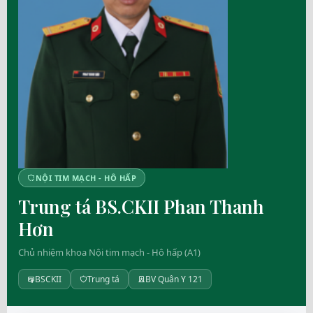
NỘI TIM MẠCH - HÔ HẤP
Trung tá BS.CKII Phan Thanh
Hơn
Chủ nhiệm khoa Nội tim mạch - Hô hấp (A1)
BSCKII
Trung tá
BV Quân Y 121