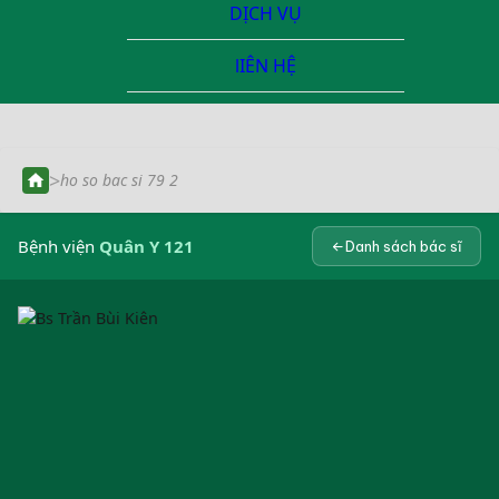
DỊCH VỤ
lIÊN HỆ
>
ho so bac si 79 2
Bệnh viện
Quân Y 121
Danh sách bác sĩ