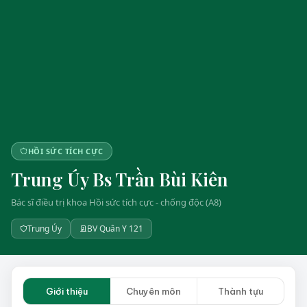
HỒI SỨC TÍCH CỰC
Trung Úy Bs Trần Bùi Kiên
Bác sĩ điều trị khoa Hồi sức tích cực - chống độc (A8)
Trung Úy
BV Quân Y 121
Giới thiệu
Chuyên môn
Thành tựu