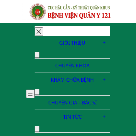
Chuyển
đến
GIỚI THIỆU
phần
nội
dung
CHUYÊN KHOA
KHÁM CHỮA BỆNH
CHUYÊN GIA – BÁC SĨ
TIN TỨC