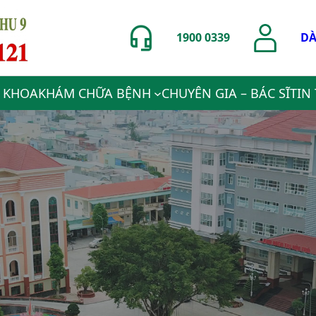
1900 0339
DÀ
 KHOA
KHÁM CHỮA BỆNH
CHUYÊN GIA – BÁC SĨ
TIN