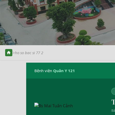
>
ho so bac si 77 2
Bệnh viện
Quân Y 121
T
Bá