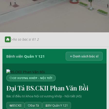
>
ho so bac si 61 2
Bệnh viện
Quân Y 121
Danh sách bác sĩ
CƠ XƯƠNG KHỚP - NỘI TIẾT
Đại Tá BS.CKII Phan Văn Bồi
Bác sĩ điều trị khoa Nội cơ xương khớp - Nội tiết (A5)
BSCKII
Đại Tá
BV Quân Y 121