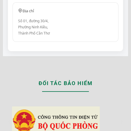
Địa chỉ
Số 01, đường 30/4,
Phường Ninh Kiều,
Thành Phố Cần Thơ
ĐỐI TÁC BẢO HIỂM
‹
›