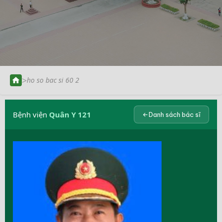
>
ho so bac si 60 2
Bệnh viện
Quân Y 121
Danh sách bác sĩ