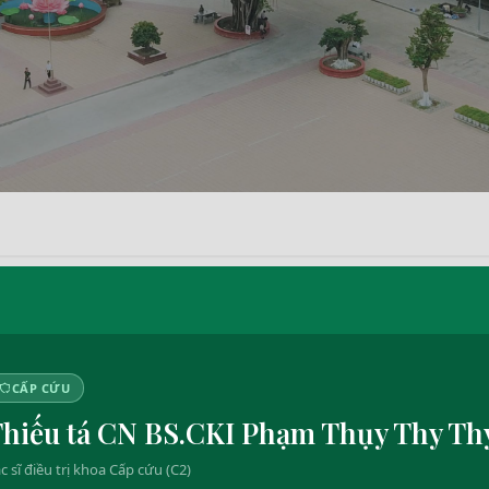
CẤP CỨU
hiếu tá CN BS.CKI Phạm Thụy Thy Th
c sĩ điều trị khoa Cấp cứu (C2)