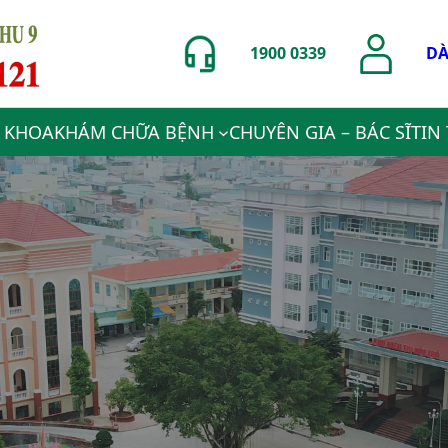
1900 0339
DÀ
 KHOA
KHÁM CHỮA BỆNH
CHUYÊN GIA – BÁC SĨ
TIN