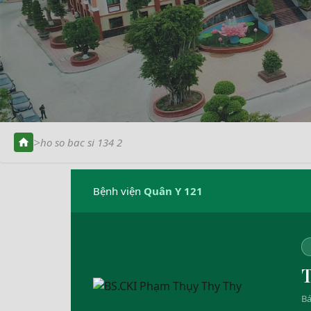
>
ho so bac si 134 2
Bệnh viện
Quân Y 121
T
Bá