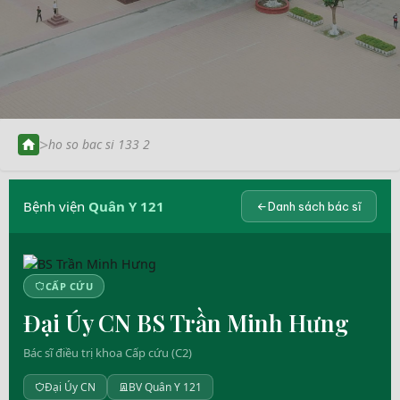
>
ho so bac si 133 2
Bệnh viện
Quân Y 121
Danh sách bác sĩ
CẤP CỨU
Đại Úy CN BS Trần Minh Hưng
Bác sĩ điều trị khoa Cấp cứu (C2)
Đại Úy CN
BV Quân Y 121