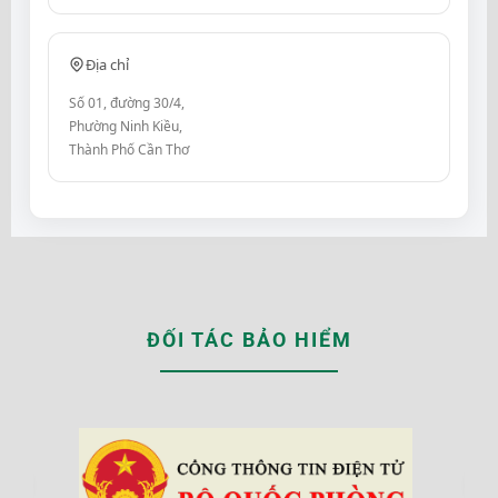
Địa chỉ
Số 01, đường 30/4,
Phường Ninh Kiều,
Thành Phố Cần Thơ
ĐỐI TÁC BẢO HIỂM
‹
›