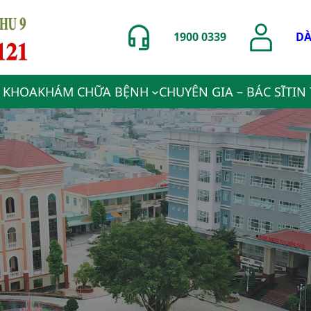
1900 0339
DÀ
 KHOA
KHÁM CHỮA BỆNH
CHUYÊN GIA – BÁC SĨ
TIN