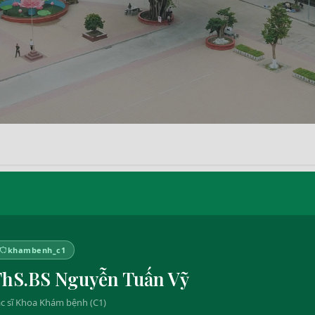
khambenh_c1
hS.BS Nguyễn Tuấn Vỹ
c sĩ Khoa Khám bệnh (C1)