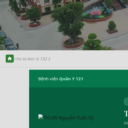
>
ho so bac si 132 2
Bệnh viện
Quân Y 121
T
Bá