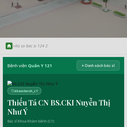
>
ho so bac si 124 2
Bệnh viện
Quân Y 121
Danh sách bác sĩ
khambenh_c1
Thiếu Tá CN BS.CKI Nuyễn Thị
Như Ý
Bác sĩ Khoa Khám bệnh (C1)