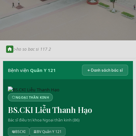
>
ho so bac si 117 2
Bệnh viện
Quân Y 121
Danh sách bác sĩ
NGOẠI THẦN KINH
BS.CKI Liễu Thanh Hạo
Bác sĩ điều trị khoa Ngoại thần kinh (B6)
BSCKI
BV Quân Y 121